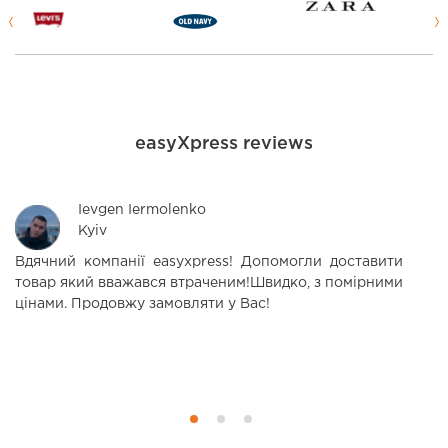
easyXpress reviews
Ievgen Iermolenko
Kyiv
Вдячний компанії easyxpress! Допомогли доставити
С
товар який вважався втраченим!Швидко, з помірними
п
цінами. Продовжу замовляти у Вас!