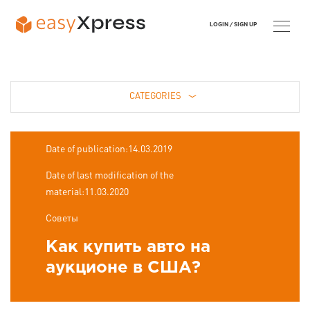
LOGIN /
SIGN UP
CATEGORIES
Date of publication:14.03.2019
Date of last modification of the
material:11.03.2020
Советы
Как купить авто на
аукционе в США?