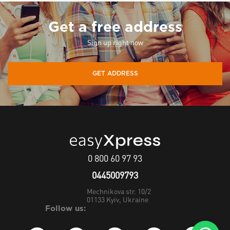
Get a free address
Sign up right now
GET ADDRESS
0 800 60 97 93
0445009793
Mechnikova str. 10/2
01133
Kyiv, Ukraine
Follow us: