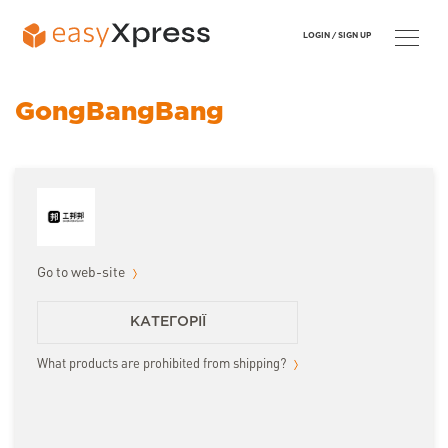
LOGIN /
SIGN UP
GongBangBang
Go to web-site
КАТЕГОРІЇ
What products are prohibited from shipping?