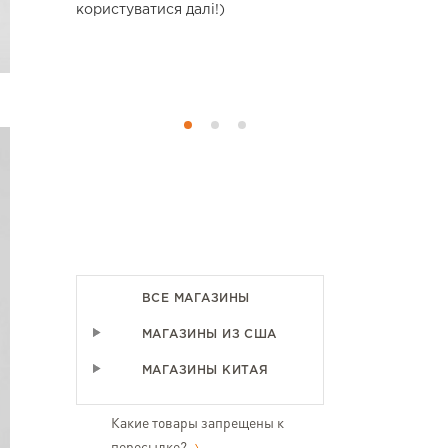
сно, що є
користуватися далі!)
помірни
овари не
замовляти у
у я купую
аїні.
ВСЕ МАГАЗИНЫ
МАГАЗИНЫ ИЗ США
МАГАЗИНЫ КИТАЯ
Какие товары запрещены к