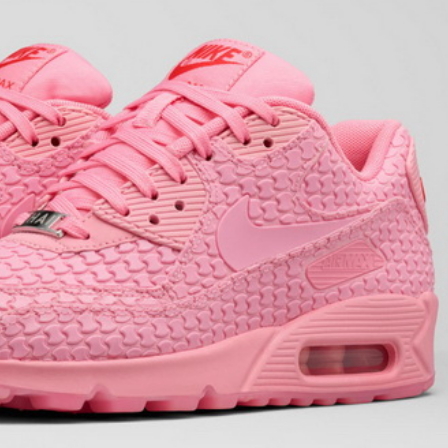
Олександра Юріна
Kyiv
Можу сміливо рекоменд
кур'єрську службу.За 2 р
доставляла посилки, жодно