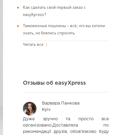
Как сделать свой первый заказ с
easyXpress?
Таможенные пошлины – всё, что вы хотели
знать, но боялись спросить
Читать все
Отзывы об easyXpress
Варвара Панкова
Iev
Kyiv
Kyi
увати цю
Дуже зручно та просто все
Вдячний 
оки, які я
організовано.Доставляла по
Допомогли
го разу не
рекомендації друзів, обовʼязково буду
вважався