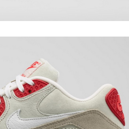
мала з нею проблем. Кла
можливість замовляти т
тільки на своє ім'я. Том
товари для своїх рідних в Укр