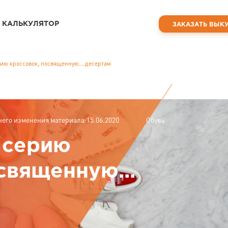
КАЛЬКУЛЯТОР
ЗАКАЗАТЬ ВЫК
ию кроссовок, посвященную... десертам
него изменения материала:15.06.2020
Обувь
 серию
священную...