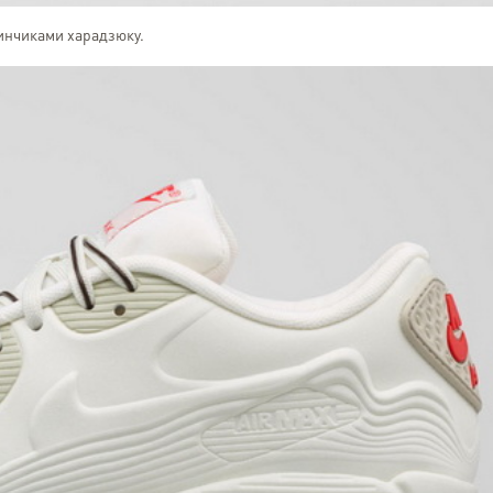
инчиками харадзюку.