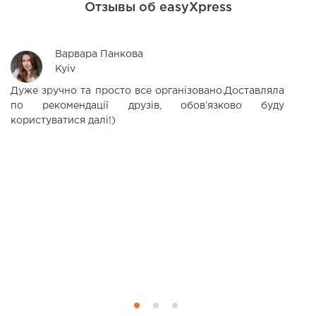
Отзывы об easyXpress
Варвара Панкова
Kyiv
Дуже зручно та просто все організовано.Доставляла
З
по рекомендації друзів, обовʼязково буду
д
користуватися далі!)
ц