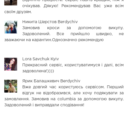
Відмінно працюєте! Сервіс навіть кращий, ніж я
очікував. Дякую! Рекомендував Вас уже всім
своїм друзям.
Никита Шерстов
Berdychiv
Замовив кроси за допомогою викупу.
Задоволений. Все прийшло швидко, не
зважаючи на карантин.Однозначно рекомендую
Lora Savchuk
Kyiv
Прекрасний сервіс, користуватимуся і далі, всім
задоволена!))))
Ярик Балашкевич
Berdychiv
Вже довгий час користуюсь сервісом. Перший
відгук не відобразився, але хочу подякувати за
замовлення. Замовив на columbia за допомогою викупу.
Задоволений і виправдали сподівання!