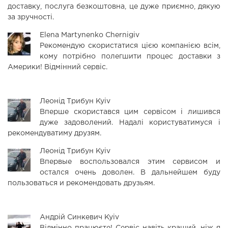
доставку, послуга безкоштовна, це дуже приємно, дякую
за зручності.
Elena Martynenko
Chernigіv
Рекомендую скористатися цією компанією всім,
кому потрібно полегшити процес доставки з
Америки! Відмінний сервіс.
Леонід Трибун
Kyiv
Вперше скористався цим сервісом і лишився
дуже задоволений. Надалі користуватимуся і
рекомендуватиму друзям.
Леонід Трибун
Kyiv
Впервые воспользовался этим сервисом и
остался очень доволен. В дальнейшем буду
пользоваться и рекомендовать друзьям.
Андрій Синкевич
Kyiv