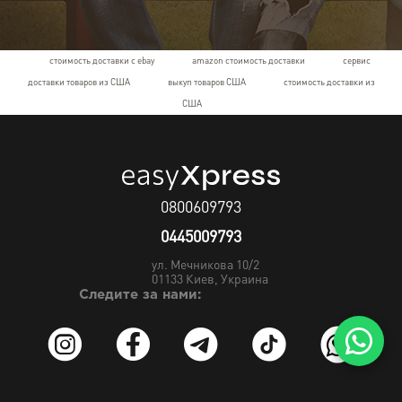
стоимость доставки с ebay
amazon стоимость доставки
сервис
доставки товаров из США
выкуп товаров США
стоимость доставки из
США
0800609793
0445009793
ул. Мечникова 10/2
01133
Киев, Украина
Следите за нами: