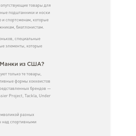
 сопутствующие товары для
нные подштанники и носки
о и спортсменам, которые
жникам, биатлонистам.
коньков, специальные
ные элементы, которые
 Манки из США?
уют только те товары,
ртивные формы хоккеистов
 представленных брендов —
sier Project, Tackla, Under
символикой разных
ы над спортивными