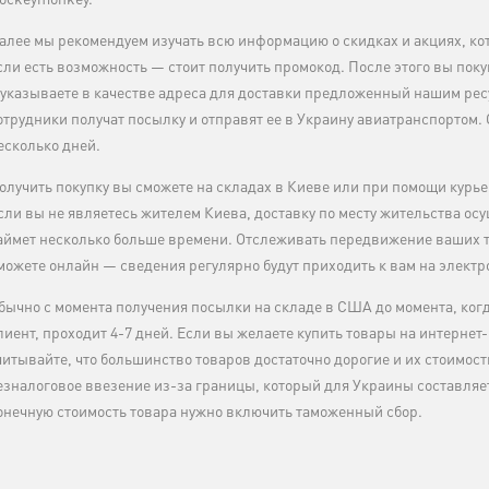
ockeymonkey.
алее мы рекомендуем изучать всю информацию о скидках и акциях, кот
сли есть возможность — стоит получить промокод. После этого вы пок
 указываете в качестве адреса для доставки предложенный нашим ре
отрудники получат посылку и отправят ее в Украину авиатранспортом.
есколько дней.
олучить покупку вы сможете на складах в Киеве или при помощи курье
сли вы не являетесь жителем Киева, доставку по месту жительства осу
аймет несколько больше времени. Отслеживать передвижение ваших т
можете онлайн — сведения регулярно будут приходить к вам на электр
бычно с момента получения посылки на складе в США до момента, когд
лиент, проходит 4-7 дней. Если вы желаете купить товары на интернет
читывайте, что большинство товаров достаточно дорогие и их стоимос
езналоговое ввезение из-за границы, который для Украины составляет
онечную стоимость товара нужно включить таможенный сбор.