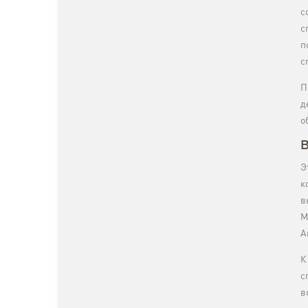
с
с
п
с
П
д
о
В
Э
к
в
M
A
К
с
в