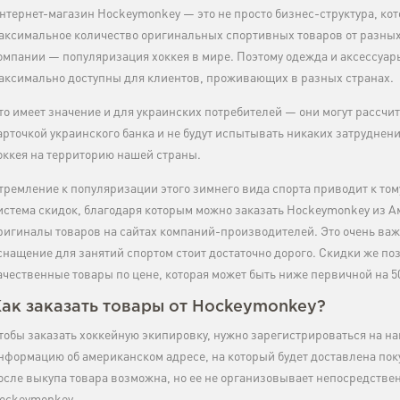
нтернет-магазин Hockeymonkey — это не просто бизнес-структура, кот
аксимальное количество оригинальных спортивных товаров от разны
омпании — популяризация хоккея в мире. Поэтому одежда и аксессуары
аксимально доступны для клиентов, проживающих в разных странах.
то имеет значение и для украинских потребителей — они могут рассчит
арточкой украинского банка и не будут испытывать никаких затруднени
оккея на территорию нашей страны.
тремление к популяризации этого зимнего вида спорта приводит к тому,
истема скидок, благодаря которым можно заказать Hockeymonkey из А
ригиналы товаров на сайтах компаний-производителей. Это очень ва
снащение для занятий спортом стоит достаточно дорого. Скидки же п
ачественные товары по цене, которая может быть ниже первичной на 5
ак заказать товары от Hockeymonkey?
тобы заказать хоккейную экипировку, нужно зарегистрироваться на на
нформацию об американском адресе, на который будет доставлена пок
осле выкупа товара возможна, но ее не организовывает непосредстве