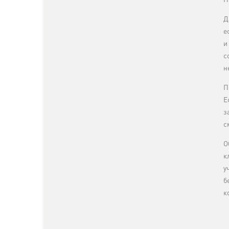
H
Д
е
и
с
н
П
Е
з
с
О
к
у
б
к