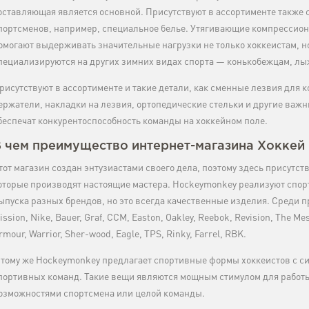
оставляющая является основной. Присутствуют в ассортименте также
портсменов, например, специальное белье. Утягивающие компрессио
омогают выдерживать значительные нагрузки не только хоккеистам, н
пециализируются на других зимних видах спорта — конькобежцам, лы
рисутствуют в ассортименте и такие детали, как сменные лезвия для 
ержатели, накладки на лезвия, ортопедические стельки и другие важ
беспечат конкурентоспособность команды на хоккейном поле.
 чем преимущество интернет-магазина Хоккей
тот магазин создан энтузиастами своего дела, поэтому здесь присутств
оторые производят настоящие мастера. Hockeymonkey реализуют спо
ыпуска разных брендов, но это всегда качественные изделия. Среди
ission, Nike, Bauer, Graf, CCM, Easton, Oakley, Reebok, Revision, The Mes
rmour, Warrior, Sher-wood, Eagle, TPS, Rinky, Farrel, RBK.
 тому же Hockeymonkey предлагает спортивные формы хоккеистов с 
портивных команд. Такие вещи являются мощным стимулом для работ
озможностями спортсмена или целой команды.