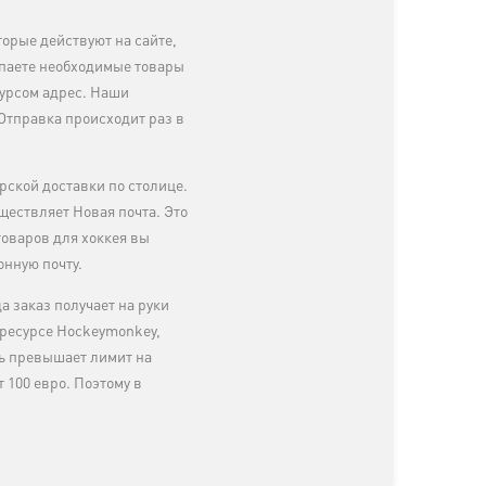
орые действуют на сайте,
упаете необходимые товары
сурсом адрес. Наши
 Отправка происходит раз в
рской доставки по столице.
ществляет Новая почта. Это
оваров для хоккея вы
онную почту.
а заказ получает на руки
-ресурсе Hockeymonkey,
ть превышает лимит на
 100 евро. Поэтому в