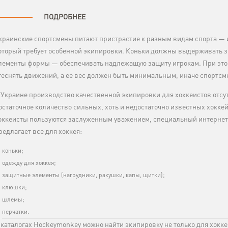
ПОДРОБНЕЕ
краинские спортсмены питают пристрастие к разным видам спорта — и
оторый требует особенной экипировки. Коньки должны выдерживать з
лементы формы — обеспечивать надлежащую защиту игрокам. При это
теснять движений, а ее вес должен быть минимальным, иначе спортсме
 Украине производство качественной экипировки для хоккеистов отсутст
остаточное количество сильных, хоть и недостаточно известных хокке
оккеисты пользуются заслуженным уважением, специальный интерне
редлагает все для хоккея:
коньки;
одежду для хоккея;
защитные элементы (нагрудники, ракушки, капы, щитки);
клюшки;
шлемы;
перчатки.
 каталогах Hockeymonkey можно найти экипировку не только для хокке