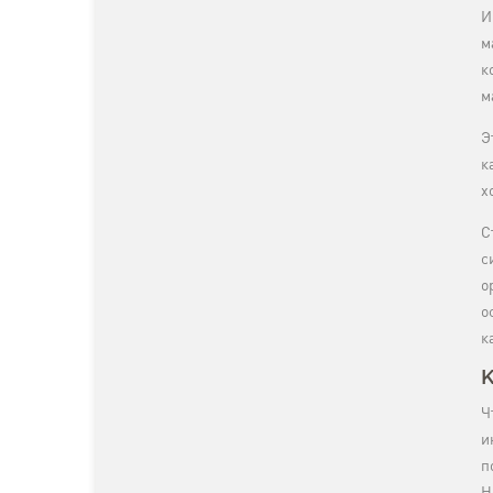
И
м
к
м
Э
к
х
С
с
о
о
к
К
Ч
и
п