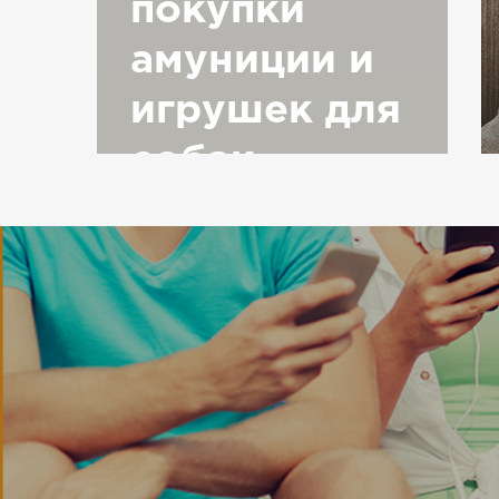
покупки
амуниции и
игрушек для
собак