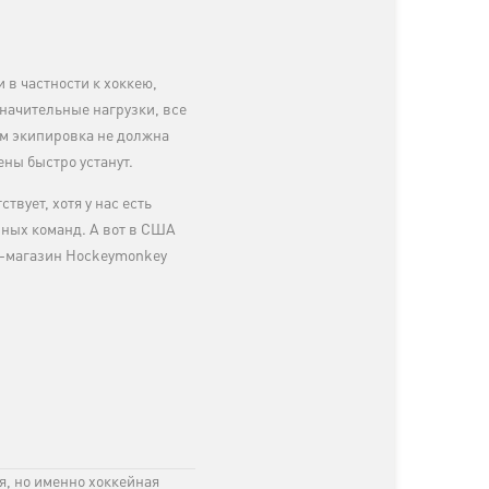
 в частности к хоккею,
начительные нагрузки, все
м экипировка не должна
ны быстро устанут.
вует, хотя у нас есть
йных команд. А вот в США
т-магазин Hockeymonkey
я, но именно хоккейная