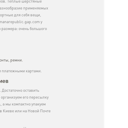
лов. Теплые шерстяные
 разнообразие применяемых
ортные для себя вещи,
nanarepublic.gap.com у
о размера: очень большого
онты, ремни.
и платежными картами.
иев
. Достаточно оставить
 организуем его пересылку
, а мы компактно упакуем
 в Киеве или на Новой Почте