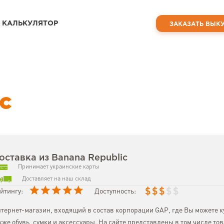
КАЛЬКУЛЯТОР
ЗАКАЗАТЬ ВЫК
c
оставка из Banana Republic
Принимает украинские карты
Доставляет на наш склад
$
$
$
$
$
йтингу:
Доступность:
тернет-магазин, входящий в состав корпорации GAP, где Вы можете к
кже обувь, сумки и аксессуары. На сайте представлены в том числе то