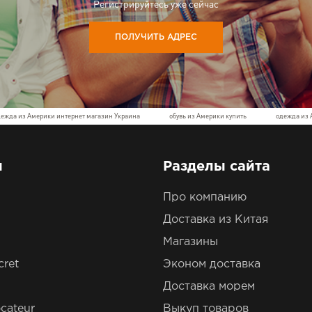
Регистрируйтесь уже сейчас
ПОЛУЧИТЬ АДРЕС
дежда из Америки интернет магазин Украина
обувь из Америки купить
одежда из 
ы
Разделы сайта
Про компанию
Доставка из Китая
Магазины
cret
Эконом доставка
Доставка морем
cateur
Выкуп товаров