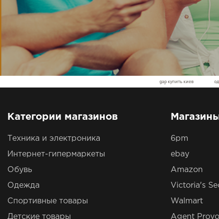
gap купить киев
о
Категории магазинов
Магазин
Техника и электроника
6pm
Интернет-гипермаркеты
ebay
Обувь
Amazon
Одежда
Victoria's Se
Спортивные товары
Walmart
Детские товары
Agent Provo