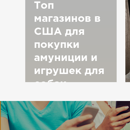
Топ
магазинов в
США для
покупки
амуниции и
игрушек для
собак