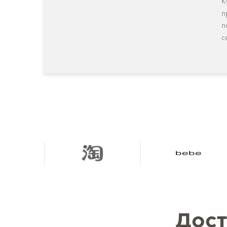
К
п
п
с
Дост