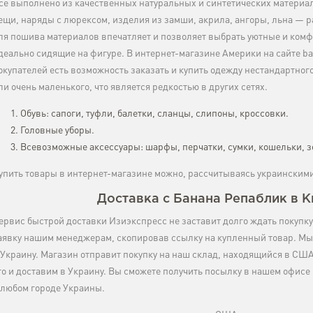
се выполнено из качественных натуральных и синтетических материа
ещи, наряды с люрексом, изделия из замши, акрила, ангоры, льна —
ля пошива материалов впечатляет и позволяет выбрать уютные и комф
деально сидящие на фигуре. В интернет-магазине Америки на сайте ba
окупателей есть возможность заказать и купить одежду нестандартног
ли очень маленького, что является редкостью в других сетях.
Обувь: сапоги, туфли, балетки, сланцы, слипоны, кроссовки.
Головные уборы.
Всевозможные аксессуары: шарфы, перчатки, сумки, кошельки, з
упить товары в интернет-магазине можно, рассчитываясь украинским
Доставка с Банана Репаблик в К
ервис быстрой доставки Изиэкспресс не заставит долго ждать покупку
аявку нашим менеджерам, скопировав ссылку на купленный товар. Мы
 Украину. Магазин отправит покупку на наш склад, находящийся в США
го и доставим в Украину. Вы сможете получить посылку в нашем офисе
 любом городе Украины.