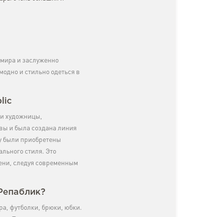
 мира и заслуженно
одно и стильно одеться в
lic
 и художницы,
вы и была создана линия
ку были приобретены
ального стиля. Это
мени, следуя современным
 Репаблик?
ра, футболки, брюки, юбки.