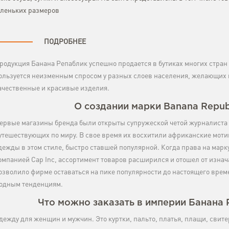
леньких размеров
ПОДРОБНЕЕ
родукция Банана Репаблик успешно продается в бутиках многих стран
ользуется неизменным спросом у разных слоев населения, желающих м
ачественные и красивые изделия.
О создании марки Banana Repub
ервые магазины бренда были открыты супружеской четой журналиста
утешествующих по миру. В свое время их восхитили африканские моти
дежды в этом стиле, быстро ставшей популярной. Когда права на мар
омпанией Cap Inc, ассортимент товаров расширился и отошел от изнач
озволило фирме оставаться на пике популярности до настоящего вре
одным тенденциям.
Что можно заказать в империи Банана
дежду для женщин и мужчин. Это куртки, пальто, платья, плащи, свите