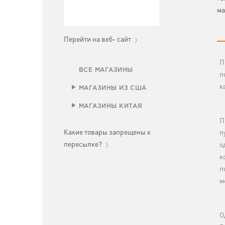
ма
Перейти на веб- сайт
П
ВСЕ МАГАЗИНЫ
п
к
МАГАЗИНЫ ИЗ США
МАГАЗИНЫ КИТАЯ
П
Какие товары запрещены к
п
пересылке?
о
к
п
м
О