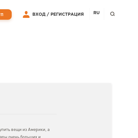
RU
ВХОД /
РЕГИСТРАЦИЯ
УП
упить вещи из Америки, а
вары очень больших и