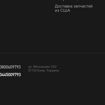
Доставка запчастей
из США
0800609793
ул. Мечникова 10/2
01133
Киев, Украина
0445009793