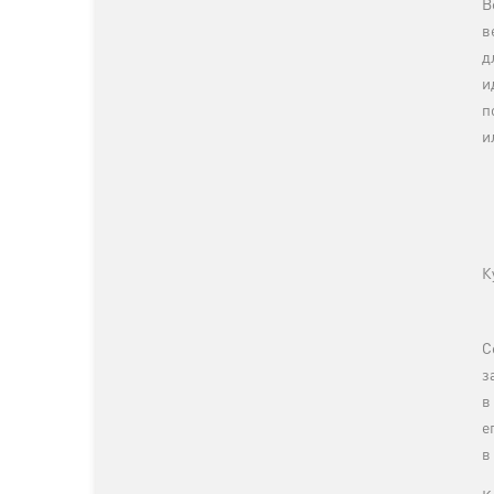
В
в
д
и
п
и
К
С
з
в
е
в