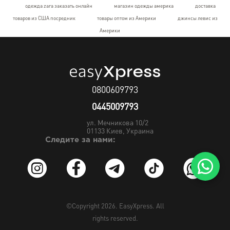
одежда zara заказать онлайн
магазин одежды америка
доставка
товаров из США посредник
товары оптом из Америки
джинсы левис из
Америки
0800609793
0445009793
ул. Мечникова 10/2
01133
Киев, Украина
Следите за нами:
©Copyright 2026.
EasyXpress
. All
rights reserved.