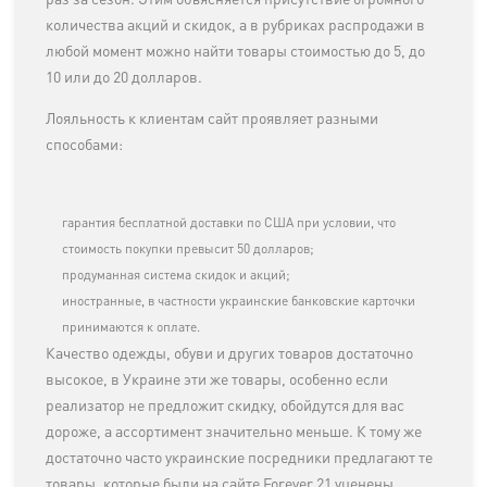
раз за сезон. Этим объясняется присутствие огромного
количества акций и скидок, а в рубриках распродажи в
любой момент можно найти товары стоимостью до 5, до
10 или до 20 долларов.
Лояльность к клиентам сайт проявляет разными
способами:
гарантия бесплатной доставки по США при условии, что
стоимость покупки превысит 50 долларов;
продуманная система скидок и акций;
иностранные, в частности украинские банковские карточки
принимаются к оплате.
Качество одежды, обуви и других товаров достаточно
высокое, в Украине эти же товары, особенно если
реализатор не предложит скидку, обойдутся для вас
дороже, а ассортимент значительно меньше. К тому же
достаточно часто украинские посредники предлагают те
товары, которые были на сайте Forever 21 уценены.