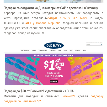
Подарки со скидками ко Дню матери от GAP с доставкой в Украину
Корпорация GAP всегда находит возможность нас порадовать: в
честь праздника объявлены
скидки 50% у Old Navy
(с кодом
THANKYOU) и
40% у Banana Republic
. Модная весенняя и летняя
одежда уже ждет своих счастливых обладательниц! Чтобы обновить
гардероб, повод не нужен! ☺
Подарки до $20 от Forever21 с доставкой из США
Магазин для молодых и стильных
Forever21
сделал
подборку
подарков по цене ниже $20.