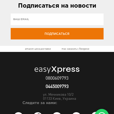
Подписаться
на новости
ПОДПИСАТЬСЯ
amazon цена доставки
mac заказать с Америки
0800609793
0445009793
ул. Мечникова 10/2
01133
Киев, Украина
Следите за нами: