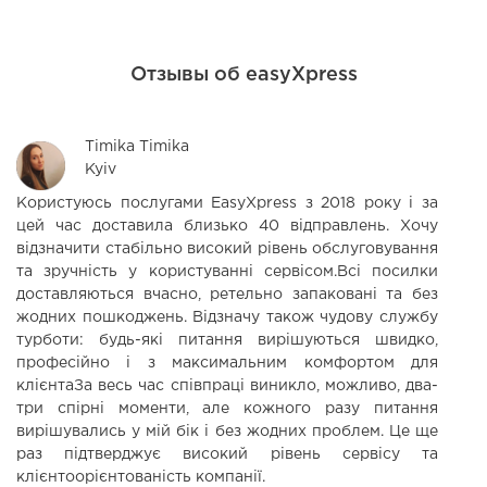
Отзывы об easyXpress
Timika Timika
Kyiv
Користуюсь послугами EasyXpress з 2018 року і за
З
цей час доставила близько 40 відправлень. Хочу
д
відзначити стабільно високий рівень обслуговування
ц
та зручність у користуванні сервісом.Всі посилки
доставляються вчасно, ретельно запаковані та без
жодних пошкоджень. Відзначу також чудову службу
турботи: будь-які питання вирішуються швидко,
професійно і з максимальним комфортом для
клієнтаЗа весь час співпраці виникло, можливо, два-
три спірні моменти, але кожного разу питання
вирішувались у мій бік і без жодних проблем. Це ще
раз підтверджує високий рівень сервісу та
клієнтоорієнтованість компанії.