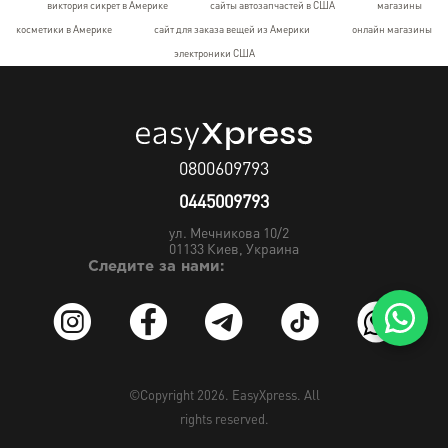
виктория сикрет в Америке
сайты автозапчастей в США
магазины
косметики в Америке
сайт для заказа вещей из Америки
онлайн магазины
электроники США
0800609793
0445009793
ул. Мечникова 10/2
01133
Киев, Украина
Следите за нами:
©Copyright 2026.
EasyXpress
. All
rights reserved.