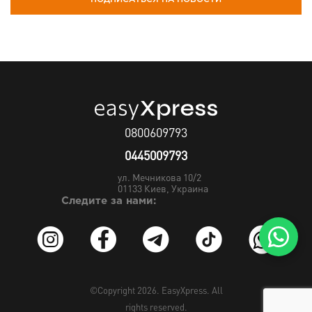
0800609793
0445009793
ул. Мечникова 10/2
01133
Киев, Украина
Следите за нами:
©Copyright 2026.
EasyXpress
. All
rights reserved.