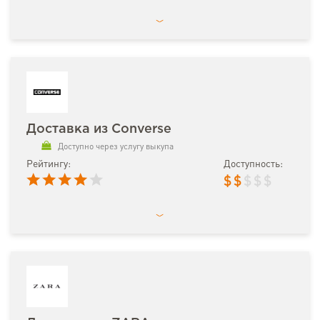
Доставка из Converse
Доступно через услугу выкупа
Рейтингу:
Доступность:
$
$
$
$
$