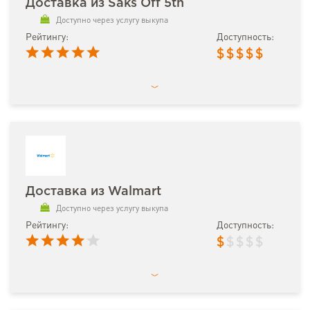
Доставка из Saks Off 5th
Доступно через услугу выкупа
Рейтингу:
Доступность:
$
$
$
$
$
Доставка из Walmart
Доступно через услугу выкупа
Рейтингу:
Доступность:
$
$
$
$
$