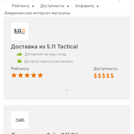
Рейтингу
Доступности
Алфавиту
Американские интернет-магазины
Доставка из 5.11 Tactical
Доставляет на наш склад
Доступно через услугу выкупа
Рейтингу:
Доступность:
$
$
$
$
$