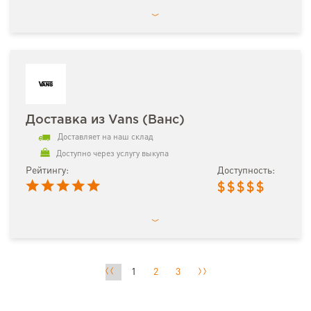
Доставка из Vans (Ванс)
Доставляет на наш склад
Доступно через услугу выкупа
Рейтингу:
Доступность:
$
$
$
$
$
1
2
3