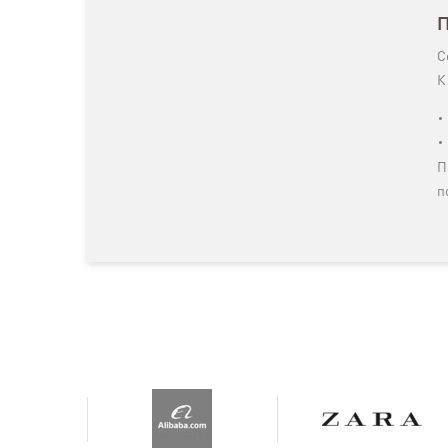
П
С
К
П
п