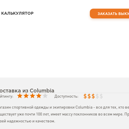
КАЛЬКУЛЯТОР
ЗАКАЗАТЬ ВЫК
оставка из Columbia
$
$
$
$
$
йтингу:
Доступность:
газин спортивной одежды и экипировки Columbia - все для тех, кто в
ществует уже почти 100 лет, имеет массу поклонников во всем мире. П
оей надежностью и качеством.