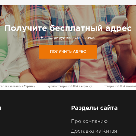
Получите бесплатный адрес
Регистрируйтесь уже сейчас
ПОЛУЧИТЬ АДРЕС
carters заказать в Украину
купить товары из США в Украину
товары из США заказат
ы
Разделы сайта
Про компанию
Доставка из Китая