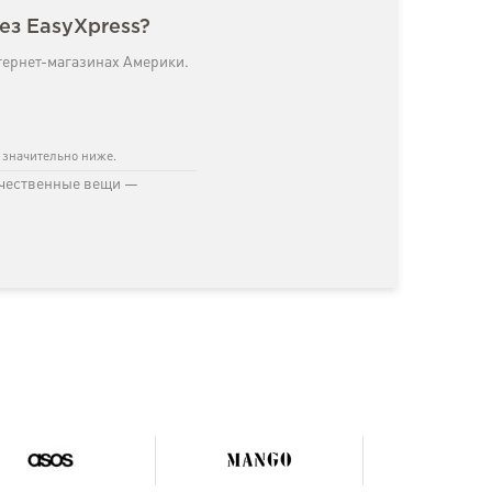
ез EasyXpress?
тернет-магазинах Америки.
с значительно ниже.
ачественные вещи —