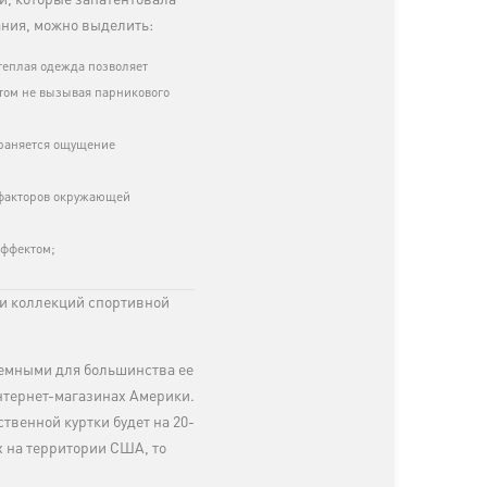
й, которые запатентовала
ания, можно выделить:
теплая одежда позволяет
этом не вызывая парникового
храняется ощущение
 факторов окружающей
эффектом;
ии коллекций спортивной
ъемными для большинства ее
нтернет-магазинах Америки.
твенной куртки будет на 20-
х на территории США, то