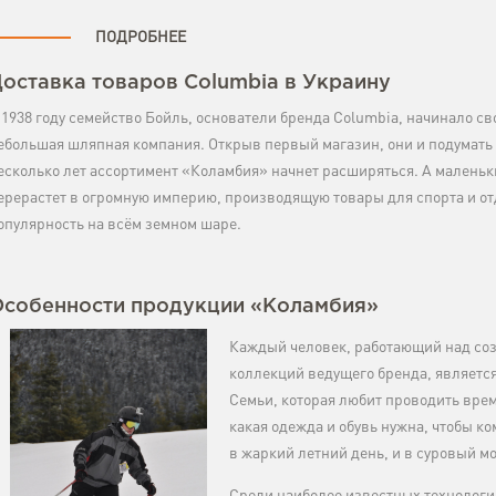
ПОДРОБНЕЕ
оставка товаров Columbia в Украину
 1938 году семейство Бойль, основатели бренда Columbia, начинало св
ебольшая шляпная компания. Открыв первый магазин, они и подумать н
есколько лет ассортимент «Коламбия» начнет расширяться. А малень
ерерастет в огромную империю, производящую товары для спорта и от
опулярность на всём земном шаре.
Особенности продукции «Коламбия»
Каждый человек, работающий над со
коллекций ведущего бренда, являетс
Семьи, которая любит проводить время
какая одежда и обувь нужна, чтобы ко
в жаркий летний день, и в суровый м