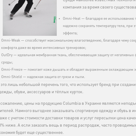
Среди наиболее известных технологи
компания за время своего существов
Omni-Heat — благодаря ее использованию 
надежно сохранять температуру тела, при 
эффекта;
Omni-Weak — способствует максимальному влагоотведению, благодаря чему со
комфорта даже во время интенсивных тренировок;
OutDry — идеальная мембранная ткань, обеспечивающая защиту от негативных
среды;
Omni-Freeze — помогает коже дышать и обладает выраженным охлаждающим 
Omni-Shield — надежная защита от грязи и пыли.
 это лишь небольшой перечень того, что использует бренд при создан
дежды, обуви, аксессуаров и тёплых курток.
 сожалению, цены на продукцию Columbia в Украине являются непод
ителей. Намного выгоднее заказывать спортивную одежду и обувь в и
аже с учетом стоимости доставки товаров и услуг пересылки цена качес
0% ниже. А если заказать вещь в период распродаж, часто проводимы
кономия будет еще существеннее.