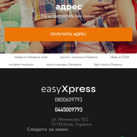
адрес
Регистрируйтесь уже сейчас
ПОЛУЧИТЬ АДРЕС
товары из Америки киев
купить с амазона в Украину
обувь из США
интернет магазин
купить одежду с Америки
6pm заказ в Украину
0800609793
0445009793
ул. Мечникова 10/2
01133
Киев, Украина
Следите за нами: