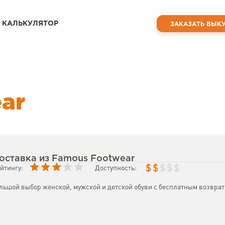
КАЛЬКУЛЯТОР
ЗАКАЗАТЬ ВЫК
ar
оставка из Famous Footwear
$
$
$
$
$
йтингу:
Доступность:
льшой выбор женской, мужской и детской обуви с бесплатным возврат