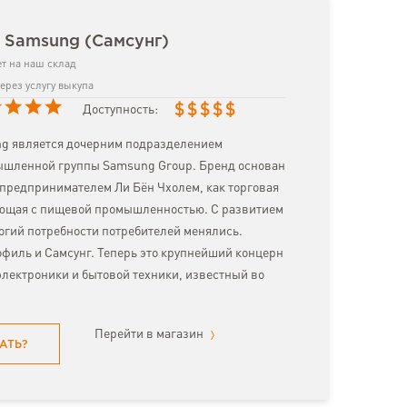
 Samsung (Самсунг)
т на наш склад
ерез услугу выкупа
$
$
$
$
$
Доступность:
g является дочерним подразделением
шленной группы Samsung Group. Бренд основан
 предпринимателем Ли Бён Чхолем, как торговая
ающая с пищевой промышленностью. С развитием
гий потребности потребителей менялись.
филь и Самсунг. Теперь это крупнейший концерн
электроники и бытовой техники, известный во
Перейти в магазин
АТЬ?