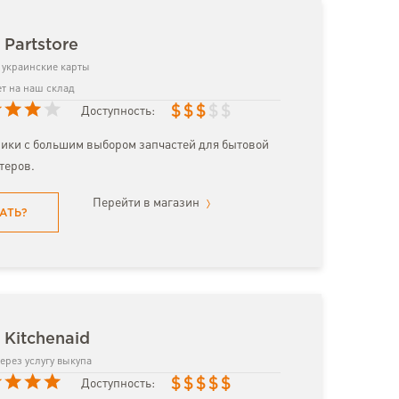
 Partstore
украинские карты
т на наш склад
$
$
$
$
$
Доступность:
ики с большим выбором запчастей для бытовой
теров.
Перейти в магазин
АТЬ?
 Kitchenaid
ерез услугу выкупа
$
$
$
$
$
Доступность: