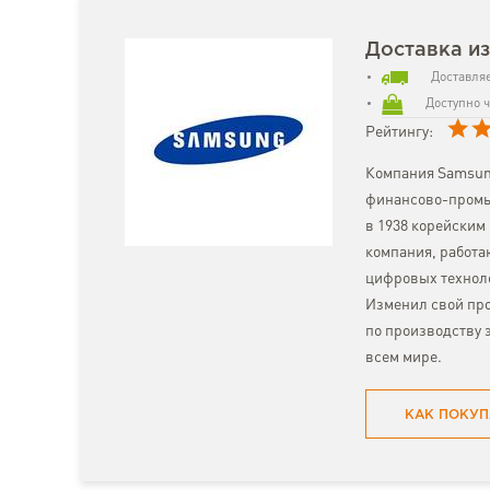
Доставка из
Доставляе
Доступно ч
Рейтингу:
Компания Samsun
финансово-промы
в 1938 корейским
компания, работ
цифровых техноло
Изменил свой про
по производству 
всем мире.
КАК ПОКУП