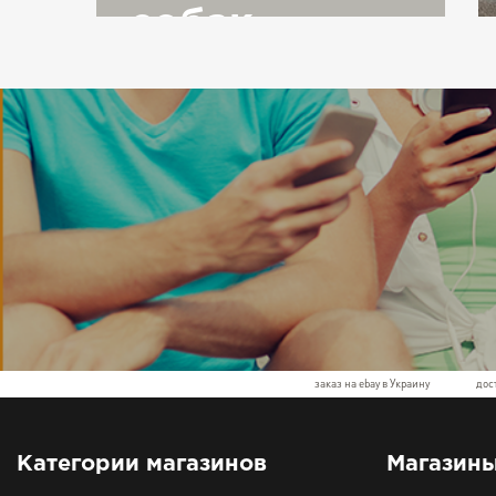
собак
заказ на ebay в Украину
дос
Категории магазинов
Магазин