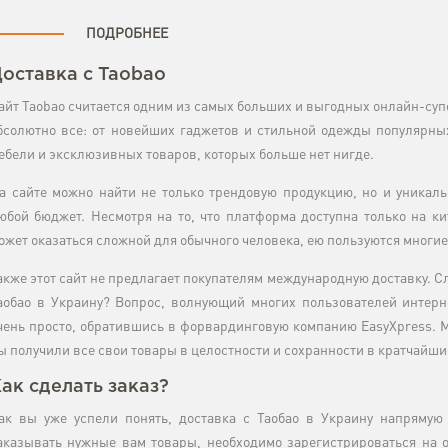
ПОДРОБНЕЕ
оставка с Taobao
айт Taobao считается одним из самых больших и выгодных онлайн-супе
бсолютно все: от новейших гаджетов и стильной одежды популярны
ебели и эксклюзивных товаров, которых больше нет нигде.
а сайте можно найти не только трендовую продукцию, но и уникал
юбой бюджет. Несмотря на то, что платформа доступна только на к
ожет оказаться сложной для обычного человека, ею пользуются многие
акже этот сайт не предлагает покупателям международную доставку. Сл
аобао в Украину? Вопрос, волнующий многих пользователей интерне
чень просто, обратившись в форвардинговую компанию EasyXpress. М
ы получили все свои товары в целостности и сохранности в кратчайши
ак сделать заказ?
ак вы уже успели понять, доставка с Таобао в Украину напрямую
аказывать нужные вам товары, необходимо зарегистрироваться на 