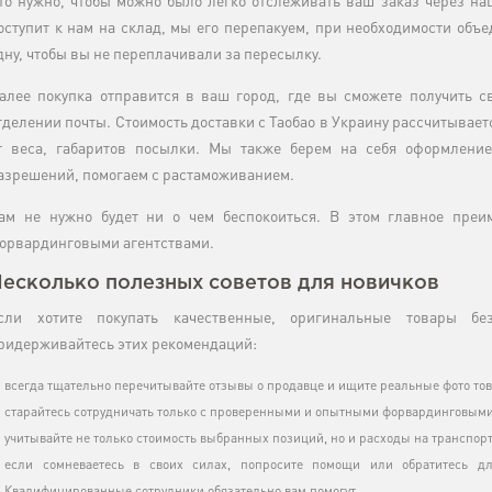
то нужно, чтобы можно было легко отслеживать ваш заказ через наш 
оступит к нам на склад, мы его перепакуем, при необходимости объ
дну, чтобы вы не переплачивали за пересылку.
алее покупка отправится в ваш город, где вы сможете получить с
тделении почты. Стоимость доставки с Таобао в Украину рассчитывае
т веса, габаритов посылки. Мы также берем на себя оформление
азрешений, помогаем с растаможиванием.
ам не нужно будет ни о чем беспокоиться. В этом главное преи
орвардинговыми агентствами.
есколько полезных советов для новичков
сли хотите покупать качественные, оригинальные товары б
ридерживайтесь этих рекомендаций:
всегда тщательно перечитывайте отзывы о продавце и ищите реальные фото тов
старайтесь сотрудничать только с проверенными и опытными форвардинговым
учитывайте не только стоимость выбранных позиций, но и расходы на транспор
если сомневаетесь в своих силах, попросите помощи или обратитесь дл