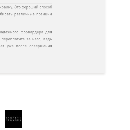
краину. Это хороший способ
ыбирать различные позиции
 надежного форвардера для
 переплатите за него, ведь
ает уже после совершения