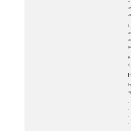
Э
п
о
Д
о
о
р
В
ф
Н
Е
п