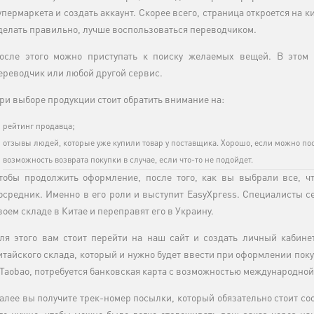
упермаркета и создать аккаунт. Скорее всего, страница откроется на к
делать правильно, лучше воспользоваться переводчиком.
осле этого можно приступать к поиску желаемых вещей. В этом 
ереводчик или любой другой сервис.
ри выборе продукции стоит обратить внимание на:
рейтинг продавца;
отзывы людей, которые уже купили товар у поставщика. Хорошо, если можно по
возможность возврата покупки в случае, если что-то не подойдет.
тобы продолжить оформление, после того, как вы выбрали все, чт
осредник. Именно в его роли и выступит EasyXpress. Специалисты с
воем складе в Китае и переправят его в Украину.
ля этого вам стоит перейти на наш сайт и создать личный кабинет
итайского склада, который и нужно будет ввести при оформлении пок
 Taobao, потребуется банковская карта с возможностью международной
алее вы получите трек-номер посылки, который обязательно стоит со