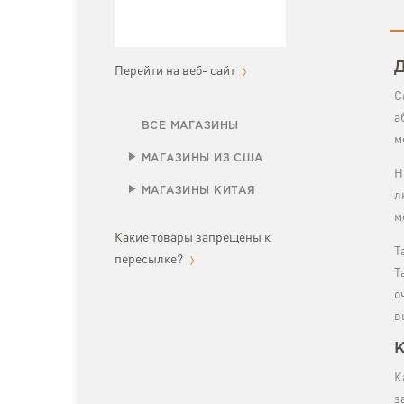
Д
Перейти на веб- сайт
С
а
ВСЕ МАГАЗИНЫ
м
МАГАЗИНЫ ИЗ США
Н
МАГАЗИНЫ КИТАЯ
л
м
Какие товары запрещены к
Т
пересылке?
Т
о
в
К
К
з