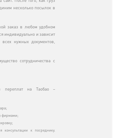
сайт. После того, как груз
единим несколько посылок в
вой заказ в любом удобном
тся индивидуально и зависит
 всех нужных документов,
мущество сотрудничества с
ез переплат на Таобао –
ара;
и фирмами;
тировку;
я консультации к посреднику.