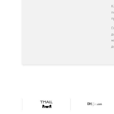
К
п
п
Г
д
м
д