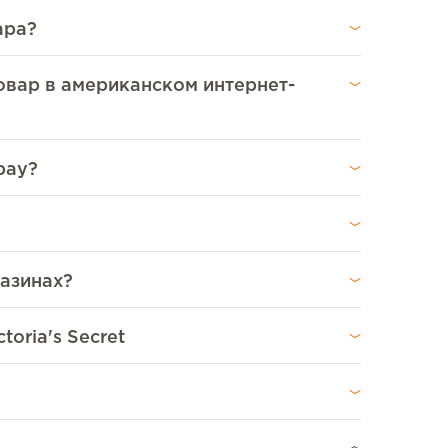
ара?
овар в американском интернет-
bay?
газинах?
oria's Secret