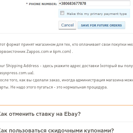
тот формат принят магазином для тех, кто оплачивает свои покупки 
ервоисточник
Zappos.com
и
6pm.com
) .
our Shipping Address - здесь укажите адрес доставки (который вы пол
asyxpress.com.ua).
осле того, как вы сделали заказ, иногда администрация магазина мо
арты. Не надо этого пугаться - это нормальная процедура.
Как отменить ставку на Ebay?
Как пользоваться скидочными купонами?