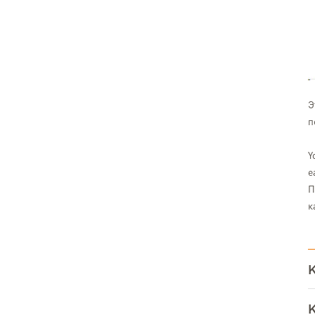
Э
п
Y
e
П
к