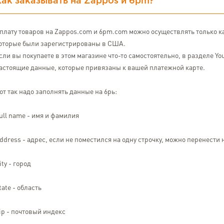
Как заказывать на Zappos и 6pm?
плату товаров на
Zappos.com
и
6pm.com
можно осуществлять только ка
оторые были зарегистрированы в США.
сли вы покупаете в этом магазине что-то самостоятельно, в разделе Yo
астоящие данные, которые привязаны к вашей платежной карте.
от так надо заполнять данные на 6pь:
ull name - имя и фамилия
ddress - адрес, если не поместился на одну строчку, можно перенести
ity - город
tate - область
ip - почтовый индекс