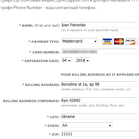
 графе Zip (почтовый индекс) для Zappos.com и для 6pm напишите 111
 графе Phone Number - ваш контактный телефон.