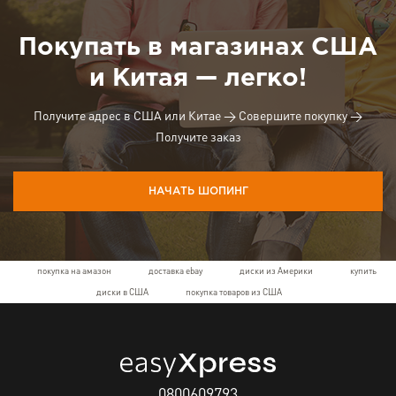
Покупать в магазинах США
и Китая — легко!
Получите адрес в США или Китае → Совершите покупку →
Получите заказ
НАЧАТЬ ШОПИНГ
покупка на амазон
доставка ebay
диски из Америки
купить
диски в США
покупка товаров из США
0800609793