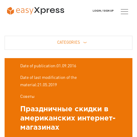
LOGIN /
SIGN UP
CATEGORIES
Date of publication:01.09.2016
Date of last modification of the
material:21.05.2019
Советы
Праздничные скидки в
американских интернет-
магазинах