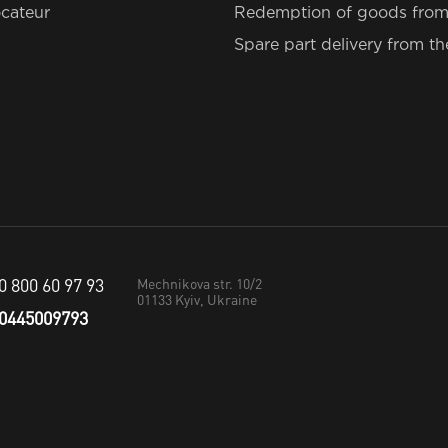
cateur
Redemption of goods from
Spare part delivery from t
0 800 60 97 93
Mechnikova str. 10/2
01133
Kyiv, Ukraine
0445009793