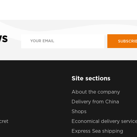
ws
SUBSCRI
Site sections
About the company
Delivery from China
Shops
cret
Economical delivery servic
Express Sea shipping