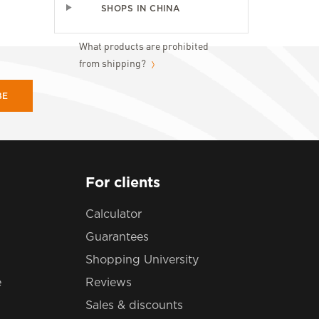
SHOPS IN CHINA
What products are prohibited
from shipping?
BE
For clients
Calculator
Guarantees
Shopping University
e
Reviews
Sales & discounts