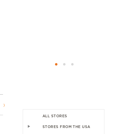
том для
і виникло,
менти, але
шувались у
лем. Це ще
й рівень
тованість
ALL STORES
STORES FROM THE USA