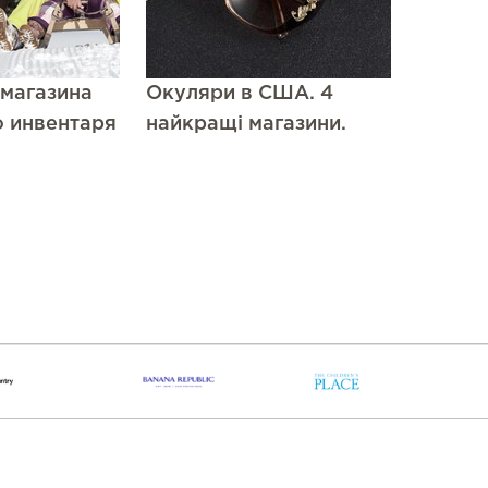
максимальним комфор
клієнтаЗа весь час співпрац
можливо, два-три спірні мо
кожного разу питання вирі
 магазина
Окуляри в США. 4
мій бік і без жодних проб
о инвентаря
найкращі магазини.
раз підтверджує високи
сервісу та клієнтоорієн
компанії.