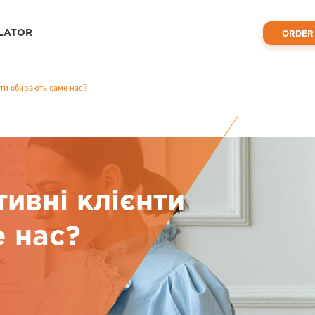
LATOR
ORDER
нти обирають саме нас?
ивні клієнти
 нас?