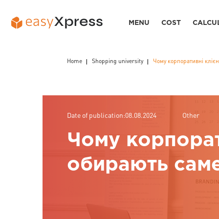
MENU
COST
CALCU
Home
Shopping university
Чому корпоративні кліє
Date of publication:08.08.2024
Other
Чому корпорат
обирають саме