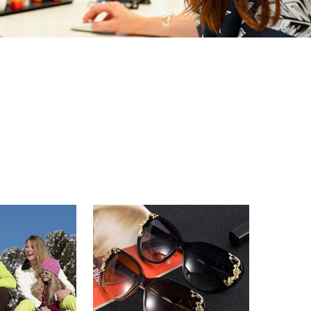
Timika Timika
Kyiv
Користуюсь послугами Eas
2018 року і за цей час 
близько 40 відправле
відзначити стабільно висо
обслуговування та зру
користуванні сервісом.Вс
доставляються вчасно, 
запаковані та без жодних п
Відзначу також чудов
турботи: будь-які 
вирішуються швидко, проф