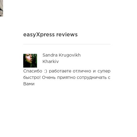
easyXpress reviews
Sandra Krugovikh
Ліл
Kharkiv
Kyi
yXpress з
Спасибо :) работаете отлично и супер
Все чудово
доставила
быстро! Очень приятно сотрудничать с
надійно. Б
нь. Хочу
Вами
приходили 
кий рівень
EasyXpress)
чність у
і посилки
ретельно
ошкоджень.
у службу
питання
есійно і з