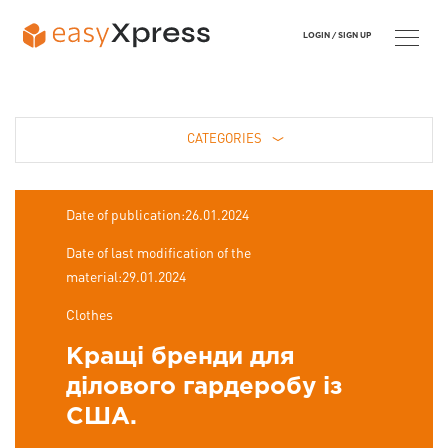
LOGIN /
SIGN UP
CATEGORIES
Date of publication:26.01.2024
Date of last modification of the
material:29.01.2024
Clothes
Кращі бренди для
ділового гардеробу із
США.