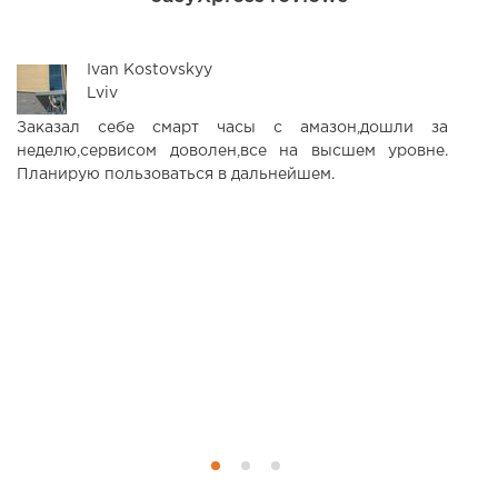
Ivan Kostovskyy
Lviv
Заказал себе смарт часы с амазон,дошли за
С
неделю,сервисом доволен,все на высшем уровне.
п
Планирую пользоваться в дальнейшем.
Б