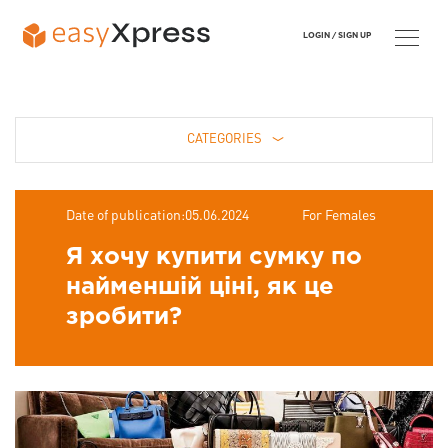
LOGIN /
SIGN UP
CATEGORIES
Date of publication:05.06.2024
For Females
Я хочу купити сумку по
найменшій ціні, як це
зробити?