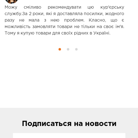
Можу сміливо рекомендувати цю кур'єрську
Д
службу.За 2 роки, які я доставляла посилки, жодного
п
разу не мала з нею проблем. Класно, що є
ко
можливість замовляти товари не тільки на своє ім'я.
Тому я купую товари для своїх рідних в Україні.
Подписаться
на новости