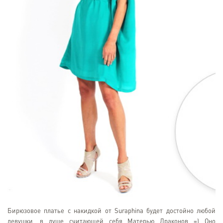
Бирюзовое платье с накидкой от Suraphina будет достойно любой
девушки, в душе считающей себя Матерью Драконов =) Оно