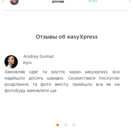
Отзывы об easyXpress
Andrey Gomaz
Kyiv
Замовляв одяг та взуття через easyxpress, все
Ч
надійшло досить швидко. Скористався послугою
б
розділення, та фото вмісту, прийшло все як на
в
фотоБуду замовляти ще
в
з
м
п