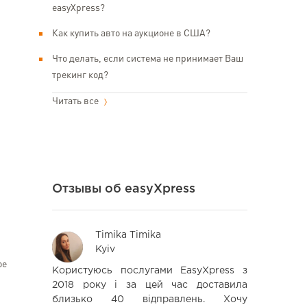
easyXpress?
Как купить авто на аукционе в США?
Что делать, если система не принимает Ваш
трекинг код?
Читать все
Отзывы об easyXpress
Timika Timika
Ele
Kyiv
Kyi
ое
швидко та
Користуюсь послугами EasyXpress з
Спасибо з
так швидко
2018 року і за цей час доставила
доставку. 
аме через
близько 40 відправлень. Хочу
не впервы