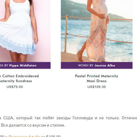
Лілія Кузьменко
Kyiv
в США, который так любят звезды Голливуда и не только. Отличн
Все чудово. Доставляють 
Все делается со вкусом и стилем.
надійно. Бажаю, щоб усім 
приходили відправлення с