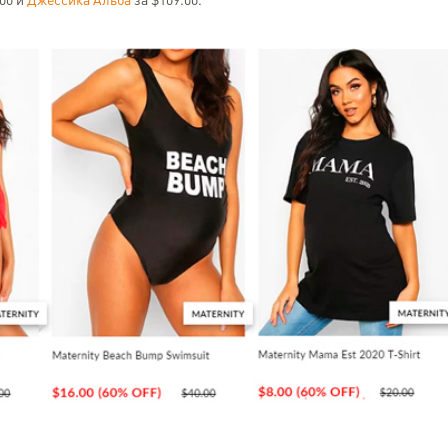
.00 и
Джессика Альба
за $109.00.
EasyXpress)