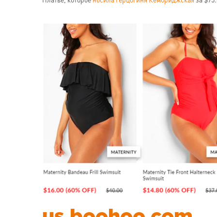
Платье, которое
носила герцогиня Кембриджская
за $75