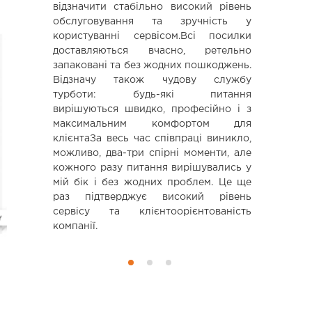
відзначити стабільно високий рівень
довольной)
обслуговування та зручність у
користуванні сервісом.Всі посилки
доставляються вчасно, ретельно
запаковані та без жодних пошкоджень.
Відзначу також чудову службу
турботи: будь-які питання
вирішуються швидко, професійно і з
максимальним комфортом для
клієнтаЗа весь час співпраці виникло,
можливо, два-три спірні моменти, але
кожного разу питання вирішувались у
мій бік і без жодних проблем. Це ще
раз підтверджує високий рівень
сервісу та клієнтоорієнтованість
компанії.