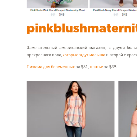
pinkblushmaterni
Замечательный американский магазин, с двумя боль
прекрасного пола,
которые ждут малыша
и второй с кра
Пижама для беременных
за $31,
платье
за $39.