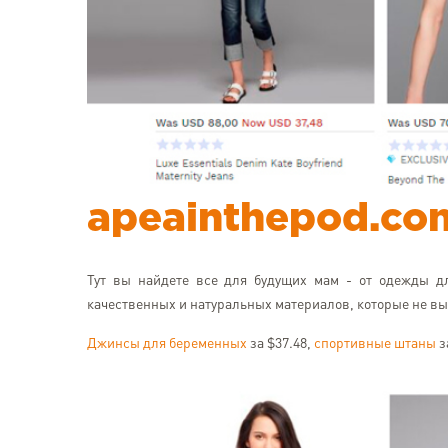
apeainthepod.co
Тут вы найдете все для будущих мам - от одежды д
качественных и натуральных материалов, которые не в
Джинсы для беременных
за $37.48,
спортивные штаны
з