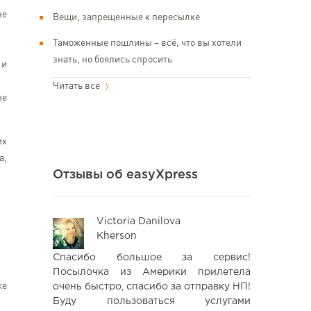
не
Вещи, запрещенные к пересылке
Таможенные пошлины – всё, что вы хотели
знать, но боялись спросить
 и
Читать все
ые
их
a,
Отзывы об easyXpress
Victoria Danilova
Iev
Kherson
Kyi
увати цю
Спасибо большое за сервис!
Вдячний 
оки, які я
Посылочка из Америки прилетела
Допомогли
ке
го разу не
очень быстро, спасибо за отправку НП!
вважався
сно, що є
Буду пользоваться услугами
помірни