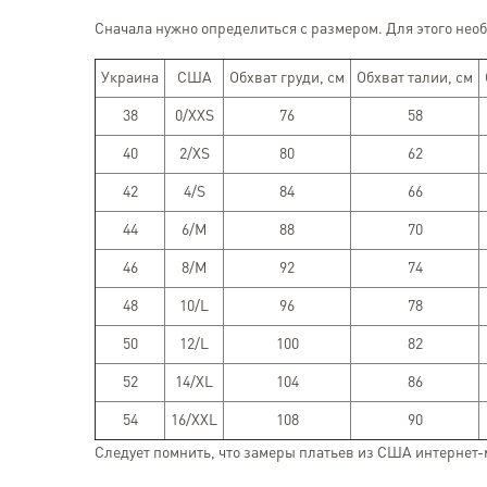
Сначала нужно определиться с размером. Для этого необ
Украина
США
Обхват груди, см
Обхват талии, см
38
0/XXS
76
58
40
2/XS
80
62
42
4/S
84
66
44
6/M
88
70
46
8/M
92
74
48
10/L
96
78
50
12/L
100
82
52
14/XL
104
86
54
16/XXL
108
90
Следует помнить, что замеры платьев из США интернет