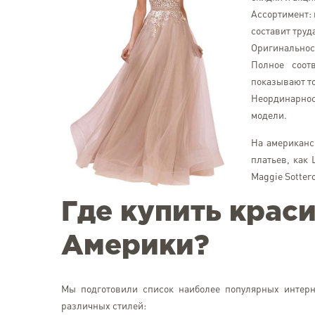
Ассортимент:
составит труд
Оригинальност
Полное соот
показывают то
Неординарно
модели.
На американс
платьев, как L
Maggie Sottero
Где купить крас
Америки?
Мы подготовили список наиболее популярных интерн
различных стилей: