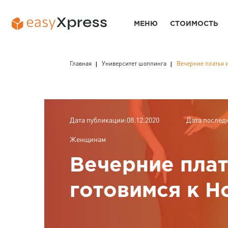
МЕНЮ
СТОИМОСТЬ
Главная
Университет шоппинга
Вечерние платья 
Дата публикации:08.12.2020
Дата послед
Женщинам
Вечерние плат
готовимся к Н