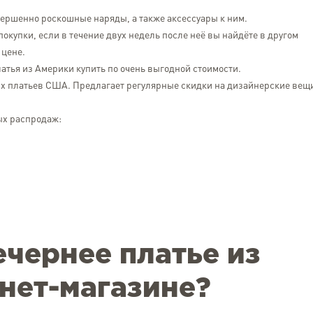
можливість замовляти т
ершенно роскошные наряды, а также аксессуары к ним.
тільки на своє ім'я. Том
товари для своїх рідних в Укр
 покупки, если в течение двух недель после неё вы найдёте в другом
 цене.
тья из Америки купить по очень выгодной стоимости.
их платьев США. Предлагает регулярные скидки на дизайнерские вещ
ых распродаж:
ечернее платье из
нет-магазине?