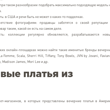
 при таком разнообразии подобрать максимально подходящую модель 
а.
ь: в США и речи быть не может о каких-то подделках.
ветствие фотографиям: продавцы заботятся о своей репутации
вар таким, какой он есть на самом деле.
сть: коллекции регулярно обновляются, разрабатываются нов
ких онлайн-площадках можно найти такие именитые бренды вечерн
a Femme, Scala, Sherri Hill, Tiffany, Tony Bowls, JVN by Jovani, Favian
, Madison James, Mori Lee и др.
ивые платья из
Олександра Юріна
Kyiv
Можу сміливо рекоменд
кур'єрську службу.За 2 р
ет-магазинов, в которых представлены вечерние платья в Амери
доставляла посилки, жодно
мала з нею проблем. Кла