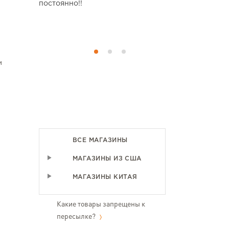
овари не
постоянно!!
замовляти у
у я купую
аїні.
и
ВСЕ МАГАЗИНЫ
МАГАЗИНЫ ИЗ США
МАГАЗИНЫ КИТАЯ
Какие товары запрещены к
пересылке?