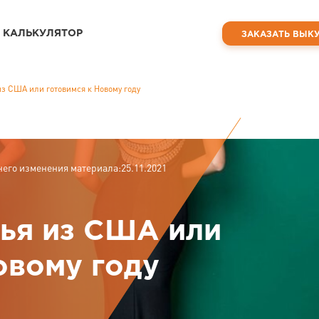
КАЛЬКУЛЯТОР
ЗАКАЗАТЬ ВЫК
из США или готовимся к Новому году
него изменения материала:25.11.2021
ья из США или
овому году