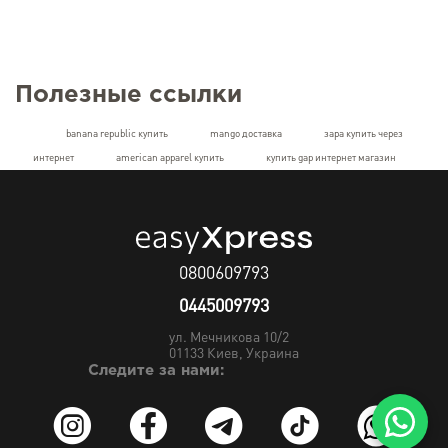
Полезные ссылки
banana republic купить
mango доставка
зара купить через
интернет
american apparel купить
купить gap интернет магазин
0800609793
0445009793
ул. Мечникова 10/2
01133
Киев, Украина
Следите за нами: