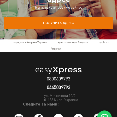
Регистрируйтесь уже сейчас
ПОЛУЧИТЬ АДРЕС
одежда из Америки Украина
купить технику с Америки
apple из
Америки
0800609793
0445009793
ул. Мечникова 10/2
01133
Киев, Украина
Следите за нами: