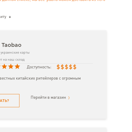
иту
з Taobao
украинские карты
т на наш склад
$
$
$
$
$
Доступность:
вестных китайских ритейлеров с огромным
Перейти в магазин
АТЬ?