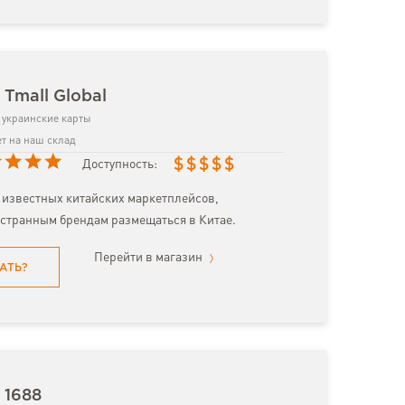
 Tmall Global
украинские карты
т на наш склад
$
$
$
$
$
Доступность:
 известных китайских маркетплейсов,
странным брендам размещаться в Китае.
Перейти в магазин
АТЬ?
 1688