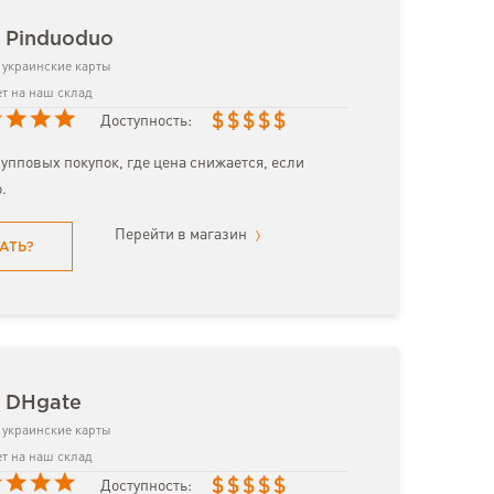
 Pinduoduo
украинские карты
т на наш склад
$
$
$
$
$
Доступность:
упповых покупок, где цена снижается, если
.
Перейти в магазин
АТЬ?
з DHgate
украинские карты
т на наш склад
$
$
$
$
$
Доступность: