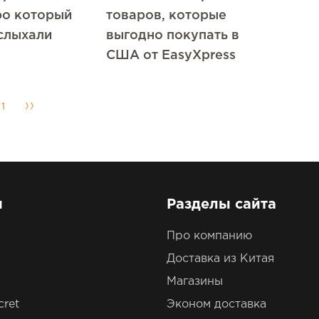
ро который
товаров, которые
слыхали
выгодно покупать в
США от EasyXpress
11
ы
Разделы сайта
Про компанию
Доставка из Китая
Магазины
cret
Эконом доставка