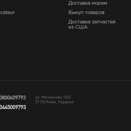
Доставка морем
cateur
Выкуп товаров
Доставка запчастей
из США
0800609793
ул. Мечникова 10/2
01133
Киев, Украина
0445009793