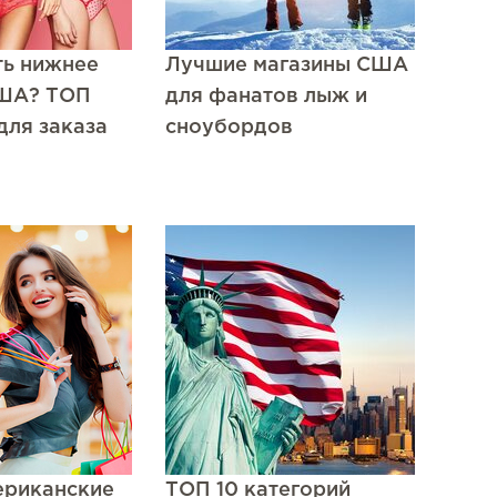
ть нижнее
Лучшие магазины США
США? ТОП
для фанатов лыж и
для заказа
сноубордов
ериканские
ТОП 10 категорий