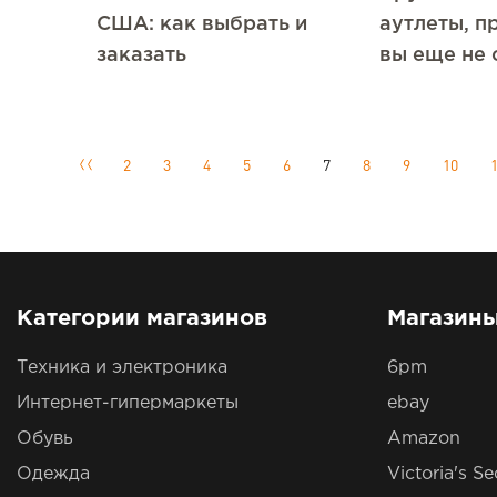
США: как выбрать и
аутлеты, п
заказать
вы еще не 
2
3
4
5
6
7
8
9
10
Категории магазинов
Магазин
Техника и электроника
6pm
Интернет-гипермаркеты
ebay
Обувь
Amazon
Одежда
Victoria's Se