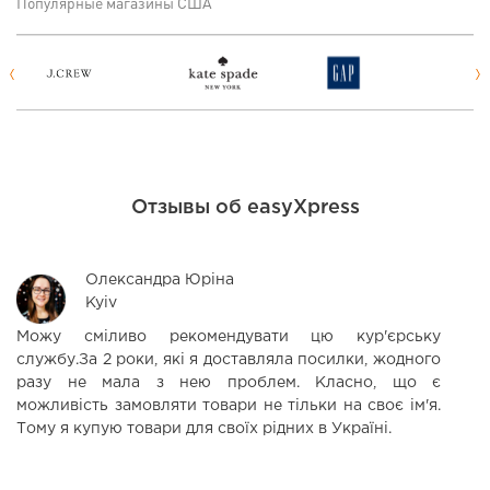
Популярные магазины США
Отзывы об easyXpress
Олександра Юріна
Kyiv
Можу сміливо рекомендувати цю кур'єрську
Р
службу.За 2 роки, які я доставляла посилки, жодного
в
разу не мала з нею проблем. Класно, що є
м
можливість замовляти товари не тільки на своє ім'я.
в
Тому я купую товари для своїх рідних в Україні.
с
кр