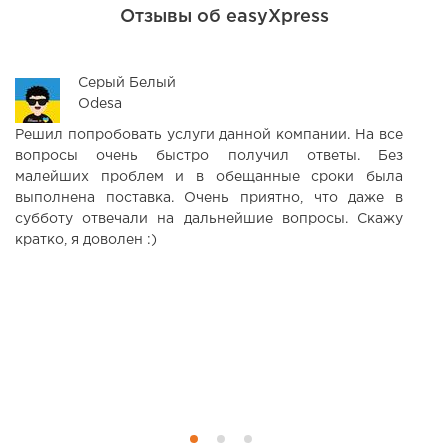
Отзывы об easyXpress
Серый Белый
Odesa
Решил попробовать услуги данной компании. На все
Х
вопросы очень быстро получил ответы. Без
д
малейших проблем и в обещанные сроки была
Я
выполнена поставка. Очень приятно, что даже в
д
субботу отвечали на дальнейшие вопросы. Скажу
п
кратко, я доволен :)
д
м
ка
к
пр