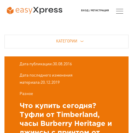
ВХОД /
РЕГИСТРАЦИЯ
КАТЕГОРИИ
Дата публикации:30.08.2016
Дата последнего изменения
материала:20.12.2019
Разное
Что купить сегодня?
Туфли от Timberland,
часы Burberry Heritage и
джинсы с принтом от