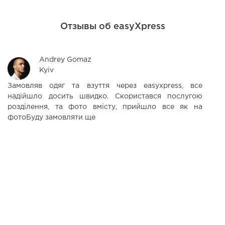
Отзывы об easyXpress
Andrey Gomaz
Kyiv
Замовляв одяг та взуття через easyxpress, все
Д
надійшло досить швидко. Скористався послугою
п
розділення, та фото вмісту, прийшло все як на
ко
фотоБуду замовляти ще