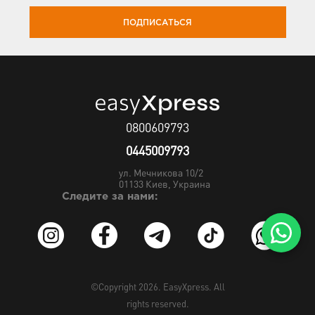
ПОДПИСАТЬСЯ
0800609793
0445009793
ул. Мечникова 10/2
01133
Киев, Украина
Следите за нами:
©Copyright 2026.
EasyXpress
. All
rights reserved.