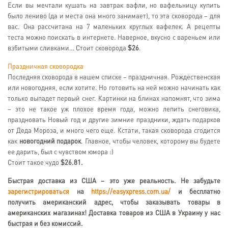
Если вы мечтали кушать на завтрак вафли, но вафельницу купить
было лениво (да и места она много занимает), то эта сковорода – для
вас. Она рассчитана на 7 маленьких круглых вафелек. А рецепты
теста можно поискать в интернете. Наверное, вкусно с вареньем или
взбитыми сливками… Стоит сковорода
$26
.
Праздничная сковородка
Последняя сковорода в нашем списке – праздничная. Рождественская
или новогодняя, если хотите. Но готовить на ней можно начинать как
только выпадет первый снег. Картинки на блинах напомнят, что зима
– это не такое уж плохое время года, можно лепить снеговика,
праздновать Новый год и другие зимние праздники, ждать подарков
от Деда Мороза, и много чего еще. Кстати, такая сковорода сгодится
как
новогодний подарок
. Главное, чтобы человек, которому вы будете
ее дарить, был с чувством юмора :)
Стоит такое чудо
$26.81.
Быстрая доставка из США – это уже реальность. Не забудьте
зарегистрироваться
на
https://easyxpress.com.ua/
и бесплатно
получить американский адрес, чтобы заказывать товары в
американских магазинах! Доставка товаров из США в Украину у нас
быстрая и без комиссий.