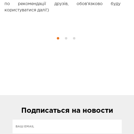
по рекомендації друзів, обовʼязково буду
с
користуватися далі!)
р
м
То
Подписаться
на новости