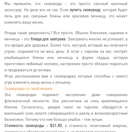
Мы привыкли, что сковорода – это просто скучный кухонный
аксессуар. На деле все не так. Если
купить сковороду
, которая будет
печь для вас смешные блины или красивую яичницу, это может
изменить вашу жизнь.
Откуда такая уверенность? Все просто. Обычно блинчики, сырники и
яичница – это
блюда для завтрака
. Завтракать многие не успевают, а
это вредно для здоровья. Более того, настрой, который вы получаете
утром, сохраняется на весь день. А если с тарелки на вас смотрят
улыбающиеся блины или яичница в форме сердца, которую
приготовил любимый человек, настроение просто обязано подняться
и продержаться до вечера.
Итак, рассказываем вам о сковородках, которые способны с самого
утра изменить вашу жизнь к лучшему.
Сковородка со смайликами
Эта сковородка поднимет настроение даже совершенно
флегматичной личности. Она рассчитана на семь кривляющихся
блинов. Согласитесь, увидев такое на тарелке, обрадуется и
маленький соня, нехотя собирающийся в школу, и великовозрастный
бизнесмен. Потому что чем больше улыбок – тем лучше.
Стоимость сковороды - $31.85
, а стоимость позитивной энергии,