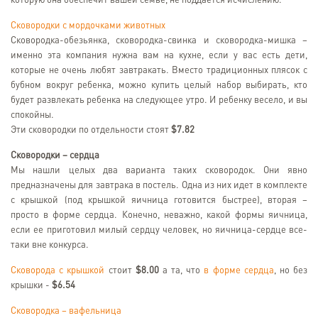
которую она обеспечит вашей семье, не поддается исчислению.
Сковородки с мордочками животных
Сковородка-обезьянка, сковородка-свинка и сковородка-мишка –
именно эта компания нужна вам на кухне, если у вас есть дети,
которые не очень любят завтракать. Вместо традиционных плясок с
бубном вокруг ребенка, можно купить целый набор выбирать, кто
будет развлекать ребенка на следующее утро. И ребенку весело, и вы
спокойны.
Эти сковородки по отдельности стоят
$7.82
Сковородки – сердца
Мы нашли целых два варианта таких сковородок. Они явно
предназначены для завтрака в постель. Одна из них идет в комплекте
с крышкой (под крышкой яичница готовится быстрее), вторая –
просто в форме сердца. Конечно, неважно, какой формы яичница,
если ее приготовил милый сердцу человек, но яичница-сердце все-
таки вне конкурса.
Сковорода с крышкой
стоит
$8.00
а та, что
в форме сердца
, но без
крышки -
$6.54
Сковородка – вафельница