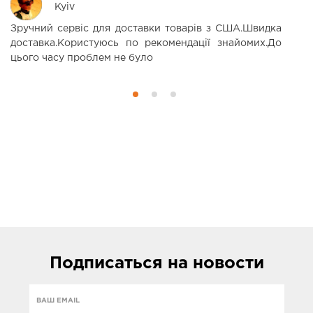
Kyiv
Зручний сервіс для доставки товарів з США.Швидка
З
доставка.Користуюсь по рекомендації знайомих.До
н
цього часу проблем не було
П
Подписаться
на новости