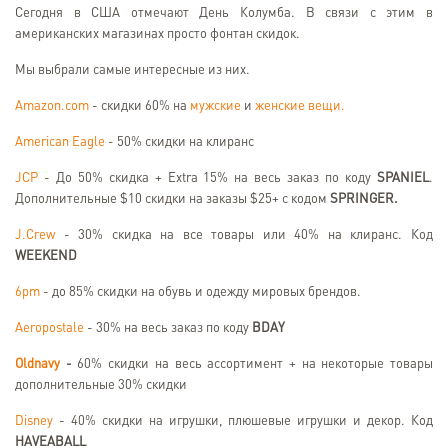
Сегодня в США отмечают День Колумба. В связи с этим в
американских магазинах просто фонтан скидок.
Мы выбрали самые интересные из них.
Amazon.com
- скидки 60% на
мужские
и
женские вещи.
American Eagle
- 50% скидки на клиранс
JCP
- До 50% скидка + Extra 15% на весь заказ по коду
SPANIEL
.
Дополнительные $10 скидки на заказы $25+ с кодом
SPRINGER.
J.Crew
- 30% скидка на все товары или 40% на клиранс. Код
WEEKEND
6pm
- до 85% скидки на обувь и одежду мировых брендов.
Aeropostale
- 30% на весь заказ по коду
BDAY
Oldnavy
-
60% скидки на весь ассортимент + на некоторые товары
дополнительные 30% скидки
Disney
- 40% скидки на игрушки, плюшевые игрушки и декор. Код
HAVEABALL