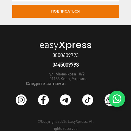
ПОДПИСАТЬСЯ
0800609793
0445009793
ул. Мечникова 10/2
01133
Киев, Украина
Следите за нами:
©Copyright 2026.
EasyXpress
. All
rights reserved.