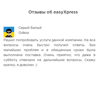
Отзывы об easyXpress
Серый Белый
Odesa
Решил попробовать услуги данной компании. На все
К
вопросы очень быстро получил ответы. Без
ц
малейших проблем и в обещанные сроки была
в
выполнена поставка. Очень приятно, что даже в
т
субботу отвечали на дальнейшие вопросы. Скажу
д
кратко, я доволен :)
ж
т
п
к
т
в
р
кл