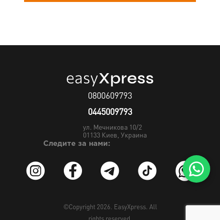
0800609793
0445009793
ул. Мечникова 10/2
01133
Киев, Украина
Следите за нами:
©Copyright 2026.
EasyXpress
. All
rights reserved.