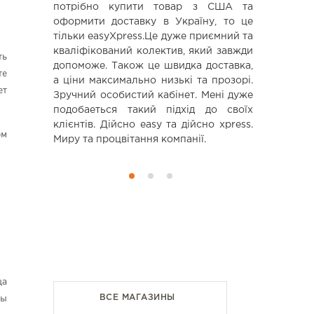
потрібно купити товар з США та
проблем и
оформити доставку в Україну, то це
выполнена 
тільки easyXpress.Це дуже приємний та
что даже 
кваліфікований колектив, який завжди
дальнейшие
ть
допоможе. Також це швидка доставка,
доволен :)
те
а ціни максимально низькі та прозорі.
ет
Зручний особистий кабінет. Мені дуже
подобаеться такий підхід до своїх
клієнтів. Дійсно еаsy та дійсно xpress.
ом
Миру та процвітання компанії.
ца
вы
ВСЕ МАГАЗИНЫ