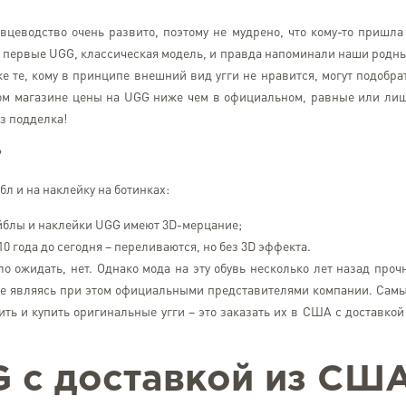
цеводство очень развито, поэтому не мудрено, что кому-то пришла
ые первые UGG, классическая модель, и правда напоминали наши родн
же те, кому в принципе внешний вид угги не нравится, могут подобра
ском магазине цены на UGG ниже чем в официальном, равные или ли
аз подделка!
?
л и на наклейку на ботинках:
лейблы и наклейки UGG имеют 3D-мерцание;
 года до сегодня – переливаются, но без 3D эффекта.
 ожидать, нет. Однако мода на эту обувь несколько лет назад проч
не являясь при этом официальными представителями компании. Сам
Лілія Кузьменко
ь и купить оригинальные угги – это заказать их в США с доставкой
Kyiv
Все чудово. Доставляють 
 с доставкой из СШ
надійно. Бажаю, щоб усім 
приходили відправлення с