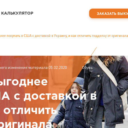
КАЛЬКУЛЯТОР
ЗАКАЗАТЬ ВЫК
ее покупать в США с доставкой в Украину, и как отличить подделку от оригинала
него изменения материала:05.02.2020
Обувь
ыгоднее
А с доставкой в
к отличить
ригинала