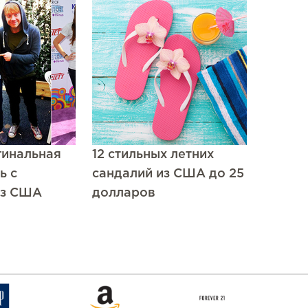
гинальная
12 стильных летних
ь с
сандалий из США до 25
из США
долларов