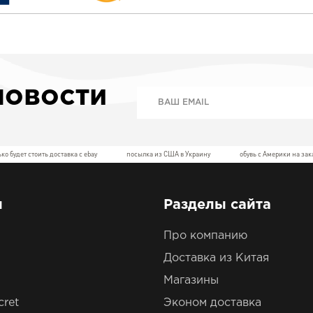
новости
ко будет стоить доставка с ebay
посылка из США в Украину
обувь с Америки на зак
ы
Разделы сайта
Про компанию
Доставка из Китая
Магазины
cret
Эконом доставка