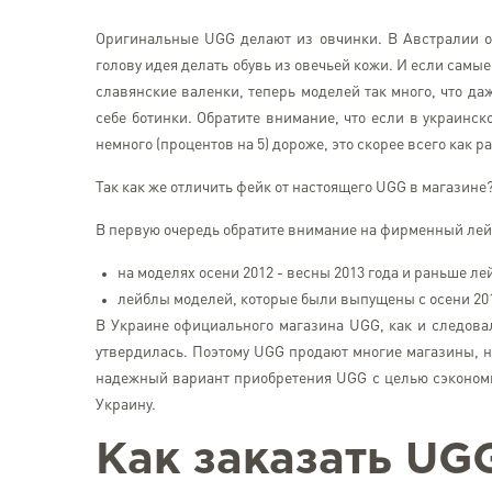
Оригинальные UGG делают из овчинки. В Австралии ов
голову идея делать обувь из овечьей кожи. И если сам
славянские валенки, теперь моделей так много, что да
себе ботинки. Обратите внимание, что если в украин
немного (процентов на 5) дороже, это скорее всего как р
Так как же отличить фейк от настоящего UGG в магазине
В первую очередь обратите внимание на фирменный лейб
на моделях осени 2012 - весны 2013 года и раньше 
лейблы моделей, которые были выпущены с осени 2010
В Украине официального магазина UGG, как и следовало
утвердилась. Поэтому UGG продают многие магазины, 
надежный вариант приобретения UGG с целью сэкономит
Украину.
Как заказать
UGG