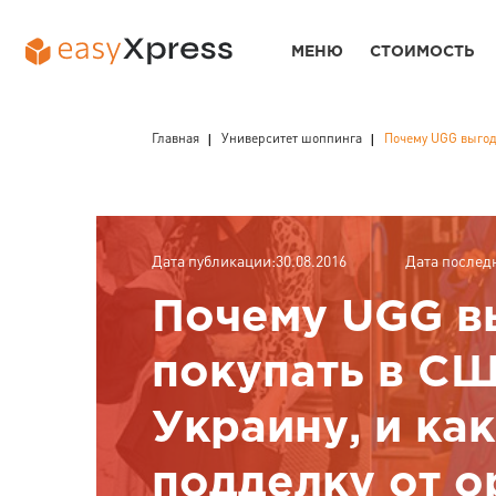
МЕНЮ
СТОИМОСТЬ
Главная
Университет шоппинга
Почему UGG выгодн
Дата публикации:30.08.2016
Дата послед
Почему UGG в
покупать в СШ
Украину, и ка
подделку от о