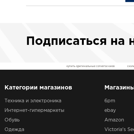
Подписаться
на 
купить оригинальные converse киев
сколь
Категории магазинов
Магазин
Техника и электроника
6pm
Интернет-гипермаркеты
ebay
Обувь
Amazon
Одежда
Victoria's Se