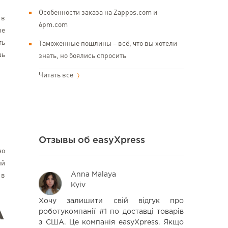
Особенности заказа на Zappos.com и
 в
6pm.com
ые
ть
Таможенные пошлины – всё, что вы хотели
шь
знать, но боялись спросить
Читать все
Отзывы об easyXpress
но
ый
Anna Malaya
Се
 в
Kyiv
Od
швидко та
Хочу залишити свій відгук про
Решил поп
А
так швидко
роботукомпанії #1 по доставці товарів
компании.
аме через
з США. Це компанія easyXpress. Якщо
быстро пол