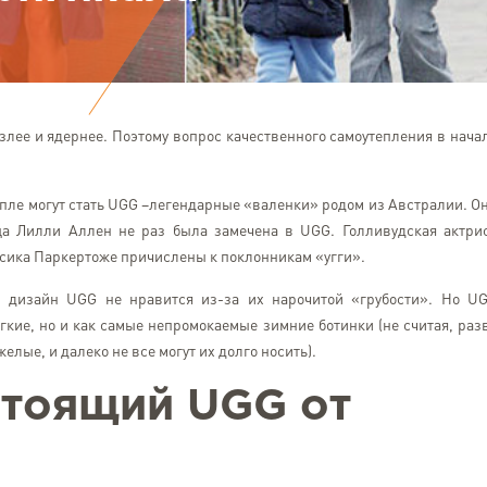
лее и ядернее. Поэтому вопрос качественного самоутепления в нача
епле могут стать UGG –легендарные «валенки» родом из Австралии. О
ца Лилли Аллен не раз была замечена в UGG. Голливудская актри
сика Паркертоже причислены к поклонникам «угги».
м дизайн UGG не нравится из-за их нарочитой «грубости». Но U
гкие, но и как самые непромокаемые зимние ботинки (не считая, раз
желые, и далеко не все могут их долго носить).
астоящий
UGG от