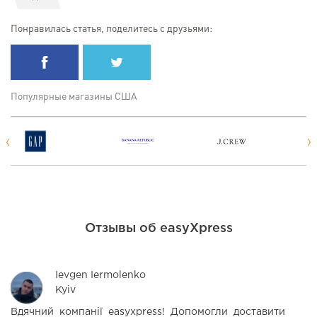
Понравилась статья, поделитесь с друзьями:
Популярные магазины США
Отзывы об easyXpress
Ievgen Iermolenko
Kyiv
Вдячний компанії easyxpress! Допомогли доставити
З