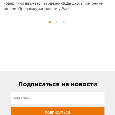
товар який вважався втраченим!Швидко, з помірними
н
цінами. Продовжу замовляти у Вас!
П
Подписаться
на новости
ПОДПИСАТЬСЯ