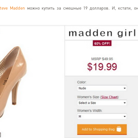
teve Madden
можно купить за смешные 19 долларов. И, кстати, о
Andrey Gomaz
Kyiv
Замовляв одяг та взут
easyxpress, все надійш
швидко. Скористався 
розділення, та фото вміст