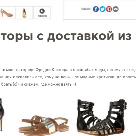
все як на фотоБуду замовля
торы с доставкой из
о-то монстра вроде Фредди Крюгера в масштабах моды, потому что ког
а них плевались все, кому не лень – от модных критиков, до прост
брать (с)» и скажем, где можно взять =)