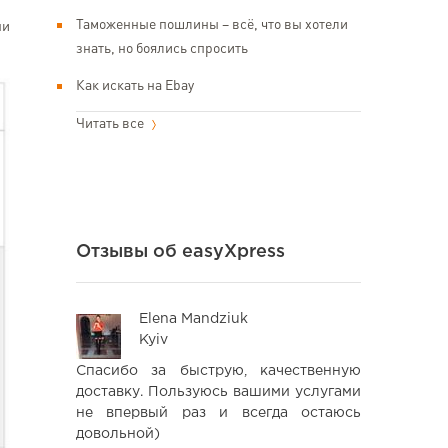
Таможенные пошлины – всё, что вы хотели
ни
знать, но боялись спросить
Как искать на Ebay
Читать все
Отзывы об easyXpress
Elena Mandziuk
Ва
Kyiv
Kyi
тя через
Спасибо за быструю, качественную
Дуже зр
ло досить
доставку. Пользуюсь вашими услугами
організ
послугою
не впервый раз и всегда остаюсь
рекомендаці
у, прийшло
довольной)
користувати