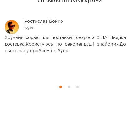
Отзывы об easyXpress
Ростислав Бойко
Kyiv
Зручний сервіс для доставки товарів з США.Швидка
С
доставка.Користуюсь по рекомендації знайомих.До
П
цього часу проблем не було
в