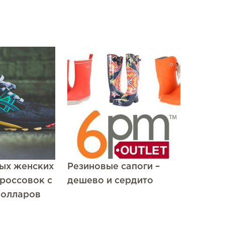
тых женских
Резиновые сапоги –
россовок с
дешево и сердито
долларов