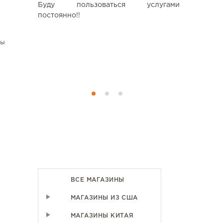
 Пакунки
Буду пользоваться услугами
проблем не
асно, як і
постоянно!!
езпечують
енням, і у
вы
роблем із
 родині в
ВСЕ МАГАЗИНЫ
МАГАЗИНЫ ИЗ США
МАГАЗИНЫ КИТАЯ