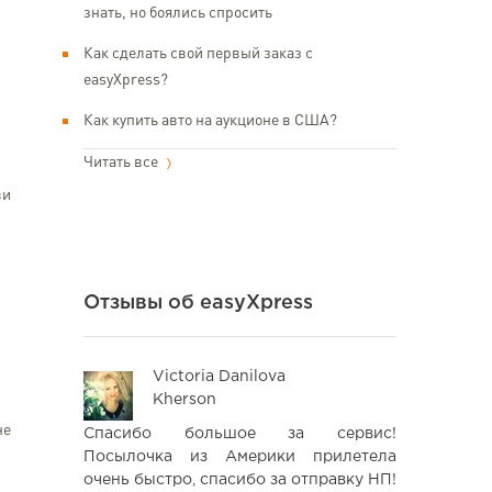
знать, но боялись спросить
Как сделать свой первый заказ с
easyXpress?
Как купить авто на аукционе в США?
Читать все
ви
Отзывы об easyXpress
Victoria Danilova
Ро
Kherson
Kyi
не
я пошти! Я
Спасибо большое за сервис!
Зручний сер
ів, завжди
Посылочка из Америки прилетела
США.Швидка
а відмінна
очень быстро, спасибо за отправку НП!
рекомендац