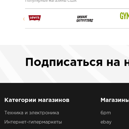
Популярные магазины США
Подписаться
на 
Категории магазинов
Магазин
Техника и электроника
6pm
Интернет-гипермаркеты
ebay