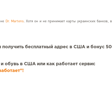
підтримка клієнтів!
доставляються в Україну вч
було обіцяно, вони заб
підтримку з митним оформл
ине
Dr. Martens
. Хотя он и не принимает карты украинских банков, 
мене ніколи не виникає п
відправкою посилок моїй
Україну!! Дуже рекомендую!
бы получить бесплатный адрес в США и бонус 50
 и обувь в США или как работает сервис
работает"!