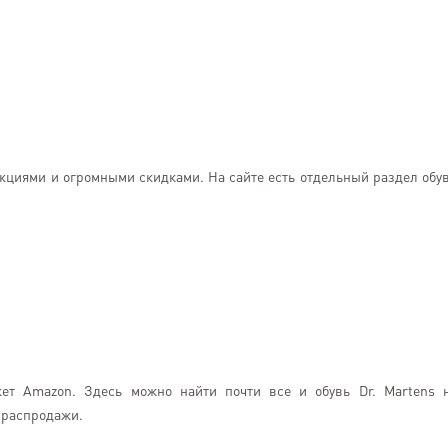
акциями и огромными скидками. На сайте есть отдельный раздел обу
Тетяна Радченко
Kyiv
ет Amazon. Здесь можно найти почти все и обувь Dr. Martens 
Чудова служба пересиланн
 распродажи.
є клієнтом вже більше 5 рок
надійний, розумні ціни т