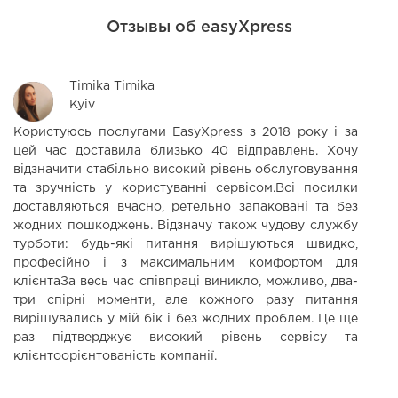
Отзывы об easyXpress
Timika Timika
Kyiv
Користуюсь послугами EasyXpress з 2018 року і за
Д
цей час доставила близько 40 відправлень. Хочу
п
відзначити стабільно високий рівень обслуговування
ко
та зручність у користуванні сервісом.Всі посилки
доставляються вчасно, ретельно запаковані та без
жодних пошкоджень. Відзначу також чудову службу
турботи: будь-які питання вирішуються швидко,
професійно і з максимальним комфортом для
клієнтаЗа весь час співпраці виникло, можливо, два-
три спірні моменти, але кожного разу питання
вирішувались у мій бік і без жодних проблем. Це ще
раз підтверджує високий рівень сервісу та
клієнтоорієнтованість компанії.