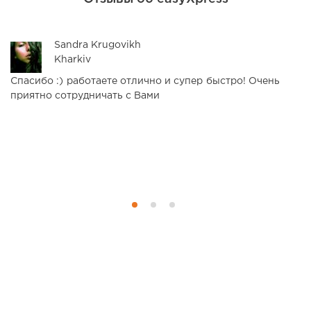
Sandra Krugovikh
Kharkiv
Спасибо :) работаете отлично и супер быстро! Очень
З
приятно сотрудничать с Вами
д
ц