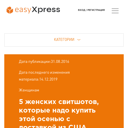
ВХОД /
РЕГИСТРАЦИЯ
КАТЕГОРИИ
Дата публикации:31.08.2016
Дата последнего изменения
материала:14.12.2019
Женщинам
5 женских свитшотов,
которые надо купить
этой осенью с
доставкой из США