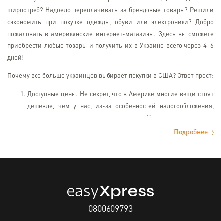
ширпотреб? Надоело переплачивать за брендовые товары? Решили
сэкономить при покупке одежды, обуви или электроники? Добро
пожаловать в американские интернет-магазины. Здесь вы сможете
приобрести любые товары и получить их в Украине всего через 4–6
дней!
Почему все больше украинцев выбирает покупки в США? Ответ прост:
Доступные цены. Не секрет, что в Америке многие вещи стоят
дешевле, чем у нас, из-за особенностей налогообложения,
размера рынка и политики государства. Разница в цене может
достигать 20–50%.
Подробнее
Широкий ассортимент. На американском рынке выбор
значительно больше, чем в Украине. Здесь можно купить
эксклюзивные и оригинальные товары, которых просто не
найдешь в отечественных интернет-магазинах.
Выгодные скидки. Если у нас продавцы в «Черную пятницу»
обычно, наоборот, поднимают цены, а потом немного опускают
0800609793
их, чтобы создать видимость распродажи, то в США все по-