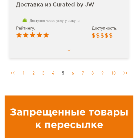
Доставка из Curated by JW
Доступно через услугу выкупа
Рейтингу:
Доступность:
$
$
$
$
$
1
2
3
4
5
6
7
8
9
10
Запрещенные товары
к пересылке