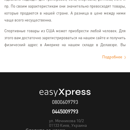
пр. По своим характеристикам они значительно превосходят товары,
которые продаются в нашей стране. А разница в цене между ними
чаще всего несущественна.
Спортивные товары из США может приобрести любой человек. Для
этого вам достаточно зарегистрироваться на нашем сайте и получить
физический адрес в Америке на нашем складе в Делавэре. Вы
сможете заказывать на него абсолютно любые товары: одежду, обувь,
Подробнее
аксессуары, ролики, лыжи, скейтборды, велосипеды и пр. Когда они
придут на склад, мы переправим их в Украину оптимальным
способом, а также возьмем на себя все таможенное оформление.
Спортивные товары из
Америки
0800609793
Что можно купить в США? Абсолютно все, что вам может
0445009793
понадобиться. Здесь можно приобрести спортивную одежду,
кроссовки, кеды и другую обувь, экипировку, тренажеры и различные
ул. Мечникова 10/2
01133
Киев, Украина
аксессуары, питание, резинки для фитнеса и пр. Причем здесь все