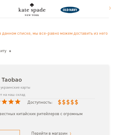
в данном списке, мы все-равно можем доставить из него
иту
з Taobao
украинские карты
т на наш склад
$
$
$
$
$
Доступность:
вестных китайских ритейлеров с огромным
Перейти в магазин