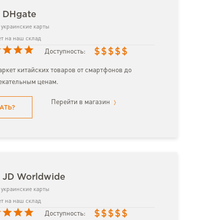
з DHgate
украинские карты
т на наш склад
$
$
$
$
$
Доступность:
ркет китайских товаров от смартфонов до
екательным ценам.
Перейти в магазин
АТЬ?
 JD Worldwide
украинские карты
т на наш склад
$
$
$
$
$
Доступность: